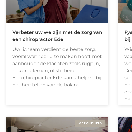
Verbeter uw welzijn met de zorg van
Fys
een chiropractor Ede
bij
Uw lichaam verdient de beste zorg,
Wie
vooral wanneer u te maken heeft met
vaa
aanhoudende klachten zoals rugpijn,
wor
nekproblemen, of stijfheid.
Den
Een chiropractor Ede kan u helpen bij
sc
het herstellen van de balans
heu
doo
he
GEZONDHEID