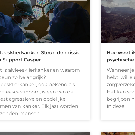
leesklierkanker: Steun de missie
Hoe weet ik
n Support Casper
psychische
 is alvleesklierkanker en waarom
Wanneer je
steun zo belangrijk?
hebt, wil je
leesklierkanker, ook bekend als
zorgverzeke
creascarcinoom, is een van de
Het kan som
st agressieve en dodelijke
begrijpen 
men van kanker. Elk jaar worden
In deze
izenden mensen