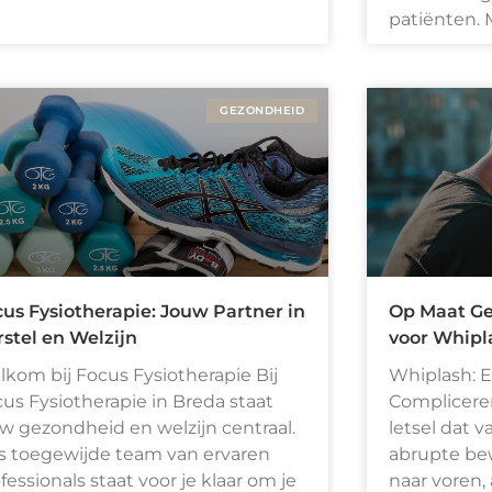
patiënten. 
GEZONDHEID
us Fysiotherapie: Jouw Partner in
Op Maat G
stel en Welzijn
voor Whipl
kom bij Focus Fysiotherapie Bij
Whiplash: 
us Fysiotherapie in Breda staat
Compliceren
w gezondheid en welzijn centraal.
letsel dat 
s toegewijde team van ervaren
abrupte be
fessionals staat voor je klaar om je
naar voren, 