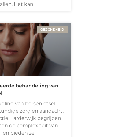
llen. Het kan
GEZONDHEID
seerde behandeling van
l
eling van hersenletsel
kundige zorg en aandacht.
actie Harderwijk begrijpen
sten de complexiteit van
l en bieden ze