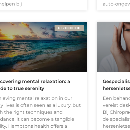
helpen bij
auto-ongeva
GEZONDHEID
covering mental relaxation: a
Gespeciali
de to true serenity
hersenletse
ieving mental relaxation in our
Een behand
ly lives is often seen as a luxury, but
vereist des
h the right techniques and
Bij Chiropr
dance, it can become a tangible
de speciali
lity. Hamptons health offers a
hersenletse