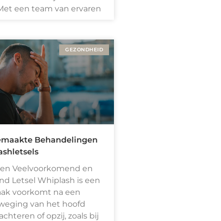
Met een team van ervaren
GEZONDHEID
emaakte Behandelingen
ashletsels
Een Veelvoorkomend en
d Letsel Whiplash is een
vaak voorkomt na een
weging van het hoofd
achteren of opzij, zoals bij