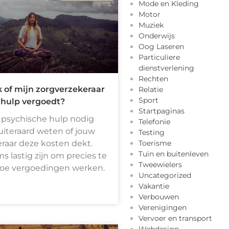
Mode en Kleding
Motor
Muziek
Onderwijs
Oog Laseren
Particuliere
dienstverlening
Rechten
 of mijn zorgverzekeraar
Relatie
Sport
 hulp vergoedt?
Startpaginas
 psychische hulp nodig
Telefonie
 uiteraard weten of jouw
Testing
raar deze kosten dekt.
Toerisme
Tuin en buitenleven
s lastig zijn om precies te
Tweewielers
hoe vergoedingen werken.
Uncategorized
Vakantie
Verbouwen
Verenigingen
Vervoer en transport