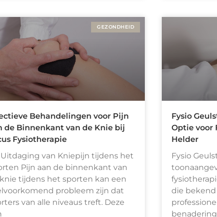
GEZONDHEID
ectieve Behandelingen voor Pijn
Fysio Geuls
 de Binnenkant van de Knie bij
Optie voor 
us Fysiotherapie
Helder
Uitdaging van Kniepijn tijdens het
Fysio Geulst
rten Pijn aan de binnenkant van
toonaange
knie tijdens het sporten kan een
fysiotherap
elvoorkomend probleem zijn dat
die bekend
rters van alle niveaus treft. Deze
professione
n
benadering 