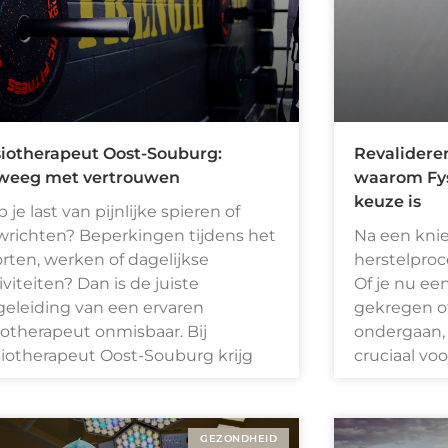
siotherapeut Oost-Souburg:
Revalidere
weeg met vertrouwen
waarom Fys
keuze is
 je last van pijnlijke spieren of
richten? Beperkingen tijdens het
Na een knie
rten, werken of dagelijkse
herstelproc
iviteiten? Dan is de juiste
Of je nu ee
eleiding van een ervaren
gekregen o
iotherapeut onmisbaar. Bij
ondergaan, h
iotherapeut Oost-Souburg krijg
cruciaal vo
GEZONDHEID