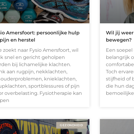
io Amersfoort: persoonlijke hulp
Wil jij weer
 pijn en herstel
bewegen?
 zoekt naar Fysio Amersfoort, wil
Een soepel 
k snel en gericht geholpen
belangrijk 
den bij lichamelijke klachten.
comfortabe
k aan rugpijn, nekklachten,
Toch ervare
houderproblemen, knieklachten,
stijfheid o
pklachten, sportblessures of pijn
die hun dag
r overbelasting. Fysiotherapie kan
bemoeilijke
lpen
GEZONDHEID