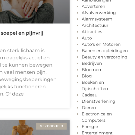
Aanbiedingen
Adverteren
Afvalverwerking
Alarmsysteem
Architectuur
Attracties
 soepel en pijnvrij
Auto
Auto's en Motoren
en sterk lichaam is
Banen en opleidingen
Beauty en verzorging
om dagelijks actief en
Bedrijven
l te kunnen bewegen.
Bloemen
n veel mensen pijn,
Blog
f bewegingsbeperkingen
Boeken en
elijks functioneren
Tijdschriften
n. Of deze
Cadeau
Dienstverlening
Dieren
Electronica en
Computers
Energie
GEZONDHEID
Entertainment