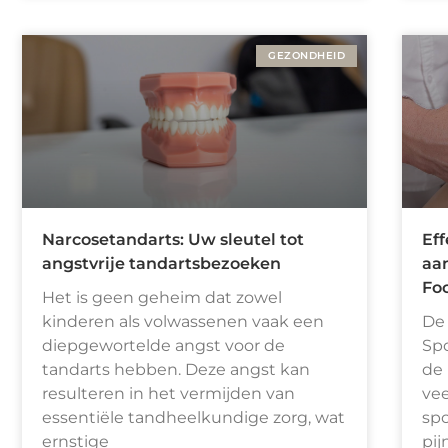
GEZONDHEID
Narcosetandarts: Uw sleutel tot
Eff
angstvrije tandartsbezoeken
aan
Foc
Het is geen geheim dat zowel
kinderen als volwassenen vaak een
De 
diepgewortelde angst voor de
Spo
tandarts hebben. Deze angst kan
de 
resulteren in het vermijden van
ve
essentiële tandheelkundige zorg, wat
spo
ernstige
pij