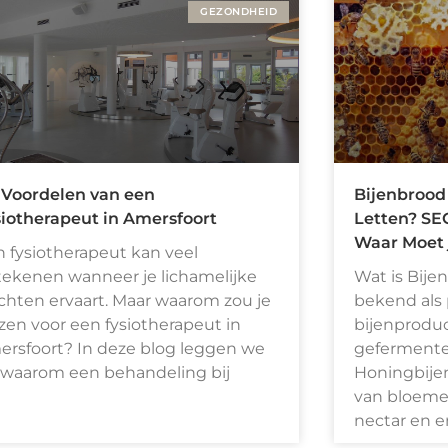
GEZONDHEID
 Voordelen van een
Bijenbrood
siotherapeut in Amersfoort
Letten? SEO
Waar Moet 
 fysiotherapeut kan veel
ekenen wanneer je lichamelijke
Wat is Bije
chten ervaart. Maar waarom zou je
bekend als 
zen voor een fysiotherapeut in
bijenprodu
rsfoort? In deze blog leggen we
gefermente
 waarom een behandeling bij
Honingbije
van bloeme
nectar en e