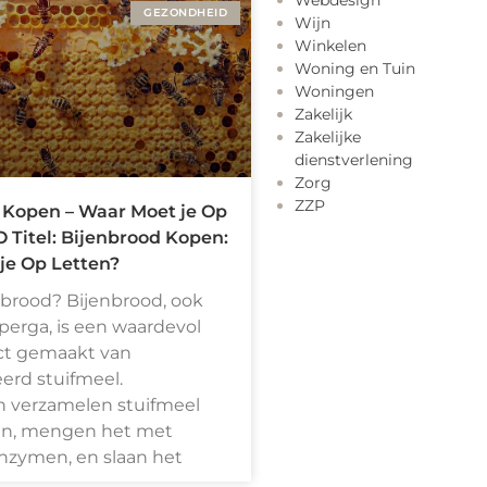
Webdesign
GEZONDHEID
Wijn
Winkelen
Woning en Tuin
Woningen
Zakelijk
Zakelijke
dienstverlening
Zorg
ZZP
 Kopen – Waar Moet je Op
 Titel: Bijenbrood Kopen:
je Op Letten?
nbrood? Bijenbrood, ook
perga, is een waardevol
ct gemaakt van
erd stuifmeel.
n verzamelen stuifmeel
n, mengen het met
nzymen, en slaan het