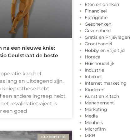
Eten en drinken
Financieel
Fotografie
Geschenken
Gezondheid
Gratis en Prijsvragen
Groothandel
n na een nieuwe knie:
Hobby en vrije tijd
io Geulstraat de beste
Horeca
Huishoudelijk
Industrie
operatie kan het
Internet
es lang en uitdagend zijn.
Internet marketing
n knieprothese hebt
Kinderen
f een andere ingreep hebt
Kunst en Kitsch
Management
et revalidatietraject is
Marketing
or een goed
Media
Meubels
Microfilm
MKB
GEZONDHEID