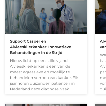
Support Casper en
Alv
Alvleesklierkanker: Innovatieve
va
Behandelingen in de Strijd
Wat
Nieuw licht op een stille vijand
is 
Alvleesklierkanker is één van de
Alv
meest agressieve en moeilijk te
pan
behandelen vormen van kanker. Elk
mee
jaar horen duizenden patiënten in
vor
Nederland deze diagnose, vaak
du