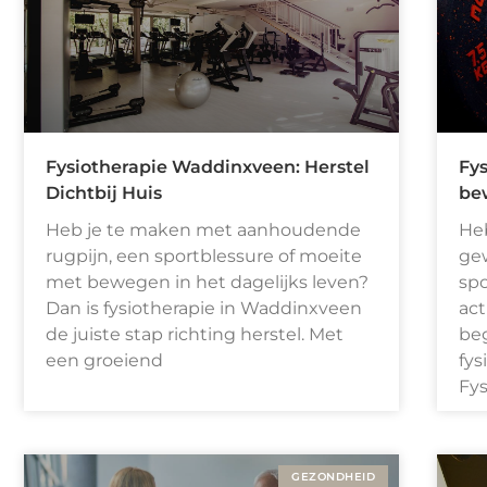
Fysiotherapie Waddinxveen: Herstel
Fy
Dichtbij Huis
be
Heb je te maken met aanhoudende
Heb
rugpijn, een sportblessure of moeite
gew
met bewegen in het dagelijks leven?
spo
Dan is fysiotherapie in Waddinxveen
act
de juiste stap richting herstel. Met
beg
een groeiend
fys
Fys
GEZONDHEID