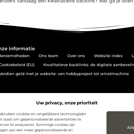
verdient vandaag een kwalitatieve backlink? Wat ga je doen
nze informatie
Beroemdheden
Ons team
Over ons
Website index
U
Cookiebeleid (EU)
Kwalitatieve backlinks: de digitale aanbevel
Verdien geld met je website: van hobbyproject tot winstmachine
Uw privacy, onze prioriteit
bruiken cookies en vergelijkbare technologieën
in staat om gepersonaliseerde advertenties te
k ervan te analyseren. Sommige cookies zijn
All
dragen aan een meer gepersonaliseerde en