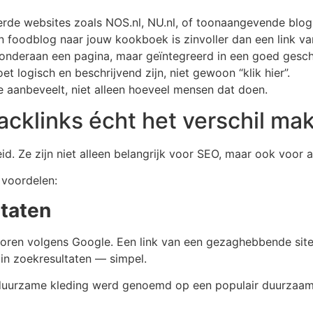
de websites zoals NOS.nl, NU.nl, of toonaangevende blogs
n foodblog naar jouw kookboek is zinvoller dan een link va
 onderaan een pagina, maar geïntegreerd in een goed gesch
et logisch en beschrijvend zijn, niet gewoon “klik hier”.
je aanbeveelt, niet alleen hoeveel mensen dat doen.
acklinks écht het verschil ma
id. Ze zijn niet alleen belangrijk voor SEO, maar ook voor au
 voordelen:
ltaten
ctoren volgens Google. Een link van een gezaghebbende site
in zoekresultaten — simpel.
 duurzame kleding werd genoemd op een populair duurzaamh