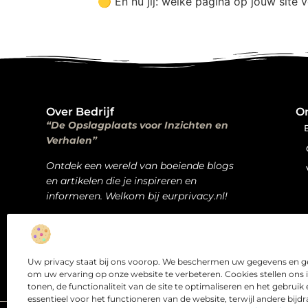
🟡 En nu jij: welke pagina op jouw site 
Over Bedrijf
O
“De Opslagplaats voor Inzichten en
Verhalen”
Ontdek een wereld van boeiende blogs
en artikelen die je inspireren en
informeren. Welkom bij eurprivacy.nl!
Bericht categorie
Uw privacy staat bij ons voorop. We beschermen uw gegevens en ge
om uw ervaring op onze website te verbeteren. Cookies stellen ons 
tonen, de functionaliteit van de site te optimaliseren en het gebrui
essentieel voor het functioneren van de website, terwijl andere bij