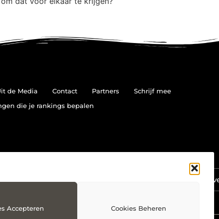
 om dat voor elkaar te krijgen?
it de Media
Contact
Partners
Schrijf mee
ingen die je rankings bepalen
Ga Naar Bov
es Accepteren
Cookies Beheren