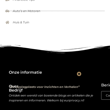
Auto’s en Motoren
Huis & Tuin
Onze informatie
Kwalitatieve backlinks: de digitale aanbevelingen die je rankings bepalen
Verdien geld met je website: van hobbyproject tot winstmachine
Beri
Over
“De Opslagplaats voor Inzichten en Verhalen”
Bedrijf
Ontdek een wereld van boeiende blogs en artikelen die je
inspireren en informeren. Welkom bij eurprivacy.nl!