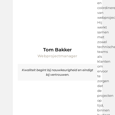
en
coördiner
van
webprojec
Hij
werkt
samen
met
zowel
technisch
Tom Bakker
teams
Webprojectmanager
als
klanten
om
Kwaliteit begint bij nauwkeurigheid en eindigt
ervoor
bij vertrouwen.
te
zorgen
dat
de
projecten
op
tijd,
binnen