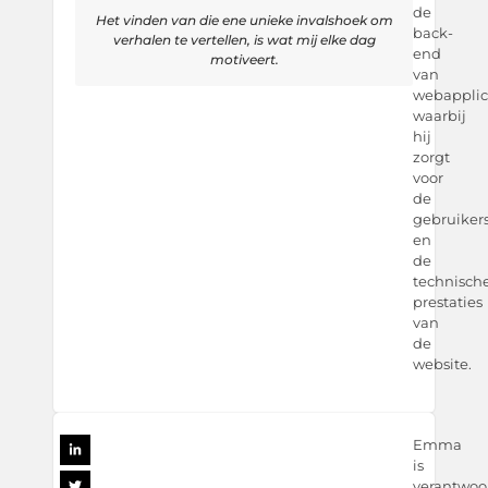
de
Het vinden van die ene unieke invalshoek om
back-
verhalen te vertellen, is wat mij elke dag
end
motiveert.
van
webapplica
waarbij
hij
zorgt
voor
de
gebruiker
en
de
technisch
prestaties
van
de
website.
Emma
is
verantwoor