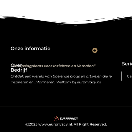
Onze informatie
Kwalitatieve backlinks: de digitale aanbevelingen die je rankings bepalen
Verdien geld met je website: van hobbyproject tot winstmachine
Beri
Over
“De Opslagplaats voor Inzichten en Verhalen”
Bedrijf
Ontdek een wereld van boeiende blogs en artikelen die je
inspireren en informeren. Welkom bij eurprivacy.nl!
@2025 www.eurprivacy.nl. All Right Reserved.