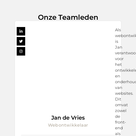
Onze Teamleden
Als
webontwik
is
Jan
verantwoor
voor
het
ontwikkel
en
onderhou
van
websites.
Dit
omvat
zowel
de
Jan de Vries
front-
Webontwikkelaar
end
als