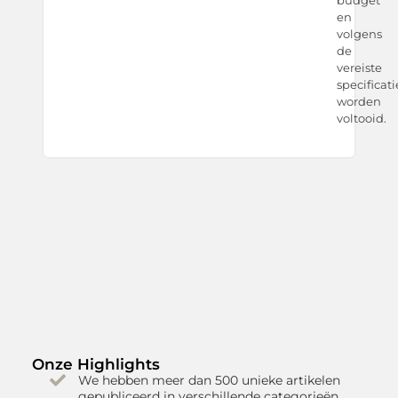
budget
en
volgens
de
vereiste
specificati
worden
voltooid.
Onze Highlights
We hebben meer dan 500 unieke artikelen
gepubliceerd in verschillende categorieën.