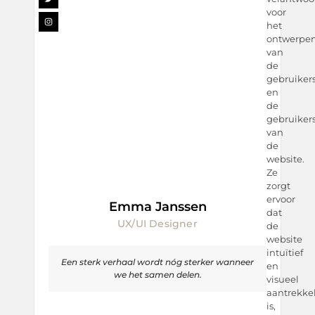
voor
het
ontwerpe
van
de
gebruikers
en
de
gebruiker
van
de
website.
Ze
zorgt
ervoor
Emma Janssen
dat
UX/UI Designer
de
website
intuïtief
Een sterk verhaal wordt nóg sterker wanneer
en
we het samen delen.
visueel
aantrekkel
is,