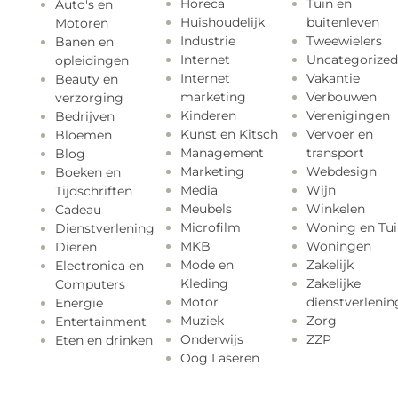
Horeca
Tuin en
Auto's en
Huishoudelijk
buitenleven
Motoren
Industrie
Tweewielers
Banen en
Internet
Uncategorized
opleidingen
Internet
Vakantie
Beauty en
marketing
Verbouwen
verzorging
Kinderen
Verenigingen
Bedrijven
Kunst en Kitsch
Vervoer en
Bloemen
Management
transport
Blog
Marketing
Webdesign
Boeken en
Media
Wijn
Tijdschriften
Meubels
Winkelen
Cadeau
Microfilm
Woning en Tui
Dienstverlening
MKB
Woningen
Dieren
Mode en
Zakelijk
Electronica en
Kleding
Zakelijke
Computers
Motor
dienstverlenin
Energie
Muziek
Zorg
Entertainment
Onderwijs
ZZP
Eten en drinken
Oog Laseren