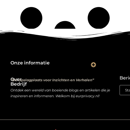
Onze informatie
Kwalitatieve backlinks: de digitale aanbevelingen die je rankings bepalen
Verdien geld met je website: van hobbyproject tot winstmachine
Beri
Over
“De Opslagplaats voor Inzichten en Verhalen”
Bedrijf
Ontdek een wereld van boeiende blogs en artikelen die je
inspireren en informeren. Welkom bij eurprivacy.nl!