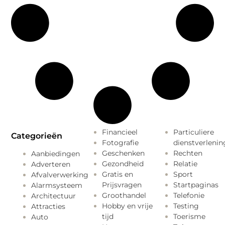
Financieel
Particuliere
Categorieën
Fotografie
dienstverlenin
Geschenken
Rechten
Aanbiedingen
Gezondheid
Relatie
Adverteren
Gratis en
Sport
Afvalverwerking
Prijsvragen
Startpaginas
Alarmsysteem
Groothandel
Telefonie
Architectuur
Hobby en vrije
Testing
Attracties
tijd
Toerisme
Auto