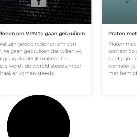
denen om VPN te gaan gebruiken
Praten met
t zijn goede redenen om een
Praten met
 te gaan gebruiken dat willen wij
contact op
r graag duidelijk maken! Ten
doet pijn o
ste wordt de wereld steeds meer
wanneer je 
itaal, er komen steeds
met hem of 