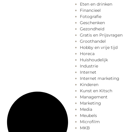
Eten en drinken
Financieel
Fotografie
Geschenken
Gezondheid
Gratis en Prijsvragen
Groothandel
Hobby en vrije tijd
Horeca
Huishoudelijk
Industrie
Internet
Internet marketing
Kinderen
Kunst en Kitsch
Management
Marketing
Media
Meubels
Microfilm
MKB