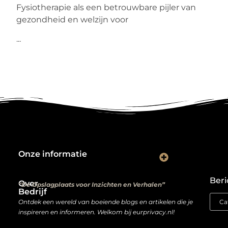
Fysiotherapie als een betrouwbare pijler van
gezondheid en welzijn voor
...
Onze informatie
Kwalitatieve backlinks: de digitale aanbevelingen die je rankings bepalen
Verdien geld met je website: van hobbyproject tot winstmachine
Beri
Over
“De Opslagplaats voor Inzichten en Verhalen”
Bedrijf
Ontdek een wereld van boeiende blogs en artikelen die je
inspireren en informeren. Welkom bij eurprivacy.nl!