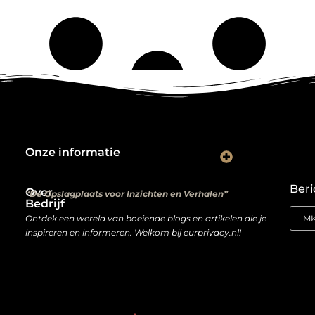
Onze informatie
Kwalitatieve backlinks: de digitale aanbevelingen die je rankings bepalen
Verdien geld met je website: van hobbyproject tot winstmachine
Beri
Over
“De Opslagplaats voor Inzichten en Verhalen”
Bedrijf
Ontdek een wereld van boeiende blogs en artikelen die je
inspireren en informeren. Welkom bij eurprivacy.nl!