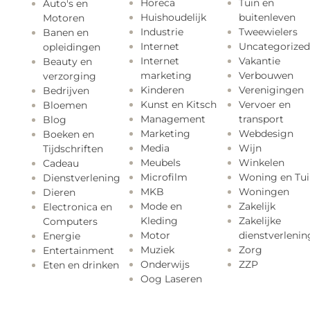
Horeca
Tuin en
Auto's en
Huishoudelijk
buitenleven
Motoren
Industrie
Tweewielers
Banen en
Internet
Uncategorized
opleidingen
Internet
Vakantie
Beauty en
marketing
Verbouwen
verzorging
Kinderen
Verenigingen
Bedrijven
Kunst en Kitsch
Vervoer en
Bloemen
Management
transport
Blog
Marketing
Webdesign
Boeken en
Media
Wijn
Tijdschriften
Meubels
Winkelen
Cadeau
Microfilm
Woning en Tui
Dienstverlening
MKB
Woningen
Dieren
Mode en
Zakelijk
Electronica en
Kleding
Zakelijke
Computers
Motor
dienstverlenin
Energie
Muziek
Zorg
Entertainment
Onderwijs
ZZP
Eten en drinken
Oog Laseren