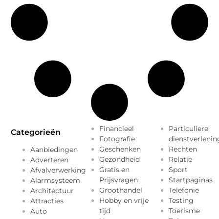
Financieel
Particuliere
Categorieën
Fotografie
dienstverlenin
Geschenken
Rechten
Aanbiedingen
Gezondheid
Relatie
Adverteren
Gratis en
Sport
Afvalverwerking
Prijsvragen
Startpaginas
Alarmsysteem
Groothandel
Telefonie
Architectuur
Hobby en vrije
Testing
Attracties
tijd
Toerisme
Auto