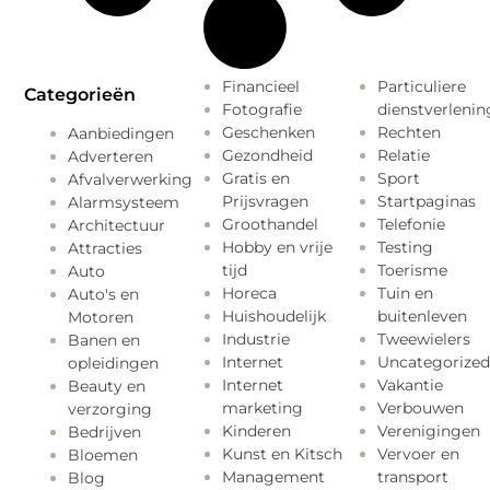
Financieel
Particuliere
Categorieën
Fotografie
dienstverlenin
Geschenken
Rechten
Aanbiedingen
Gezondheid
Relatie
Adverteren
Gratis en
Sport
Afvalverwerking
Prijsvragen
Startpaginas
Alarmsysteem
Groothandel
Telefonie
Architectuur
Hobby en vrije
Testing
Attracties
tijd
Toerisme
Auto
Horeca
Tuin en
Auto's en
Huishoudelijk
buitenleven
Motoren
Industrie
Tweewielers
Banen en
Internet
Uncategorized
opleidingen
Internet
Vakantie
Beauty en
marketing
Verbouwen
verzorging
Kinderen
Verenigingen
Bedrijven
Kunst en Kitsch
Vervoer en
Bloemen
Management
transport
Blog