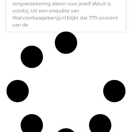
zorgverzekering alleen voor jezelf afsluit is
voorbij. Uit een enquête van
Watvoorbaasjebenjij.nl blijkt dat 77% procent
van de