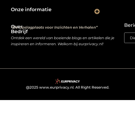
Onze informatie
Kwalitatieve backlinks: de digitale aanbevelingen die je rankings bepalen
Verdien geld met je website: van hobbyproject tot winstmachine
Beri
Over
“De Opslagplaats voor Inzichten en Verhalen”
Bedrijf
Ontdek een wereld van boeiende blogs en artikelen die je
inspireren en informeren. Welkom bij eurprivacy.nl!
@2025 www.eurprivacy.nl. All Right Reserved.