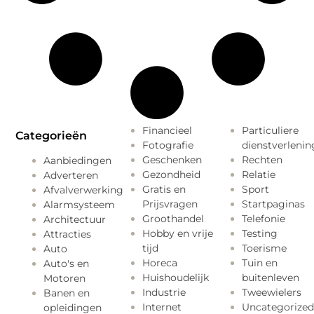
Financieel
Particuliere
Categorieën
Fotografie
dienstverlenin
Geschenken
Rechten
Aanbiedingen
Gezondheid
Relatie
Adverteren
Gratis en
Sport
Afvalverwerking
Prijsvragen
Startpaginas
Alarmsysteem
Groothandel
Telefonie
Architectuur
Hobby en vrije
Testing
Attracties
tijd
Toerisme
Auto
Horeca
Tuin en
Auto's en
Huishoudelijk
buitenleven
Motoren
Industrie
Tweewielers
Banen en
Internet
Uncategorized
opleidingen