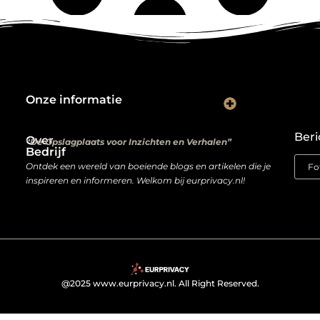
Onze informatie
Kwalitatieve backlinks: de digitale aanbevelingen die je rankings bepalen
Verdien geld met je website: van hobbyproject tot winstmachine
Beri
Over
“De Opslagplaats voor Inzichten en Verhalen”
Bedrijf
Ontdek een wereld van boeiende blogs en artikelen die je
inspireren en informeren. Welkom bij eurprivacy.nl!
@2025 www.eurprivacy.nl. All Right Reserved.