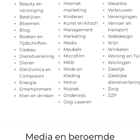
Internet
Vakantie
Beauty en
marketing
Verbouwen
verzorging
Kinderen
Verenigingen
Bedrijven
Kunst en Kitsch
Vervoer en
Bloemen
Management
transport
Blog
Marketing
Webdesign
Boeken en
Media
Wijn
Tijdschriften
Meubels
Winkelen
Cadeau
Microfilm
Woning en Tui
Dienstverlening
MKB
Woningen
Dieren
Mode en
Zakelijk
Electronica en
Kleding
Zakelijke
Computers
Motor
dienstverlenin
Energie
Muziek
Zorg
Entertainment
Onderwijs
ZZP
Eten en drinken
Oog Laseren
Media en beroemde