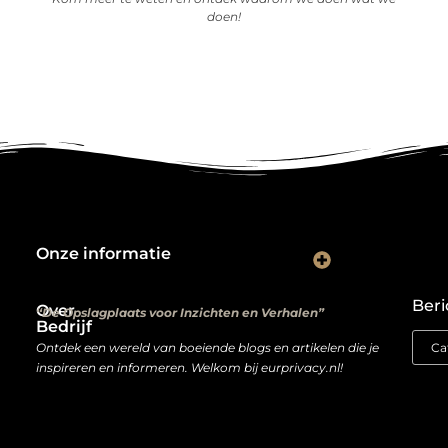
doen!
Onze informatie
Kwalitatieve backlinks: de digitale aanbevelingen die je rankings bepalen
Verdien geld met je website: van hobbyproject tot winstmachine
Beri
Over
“De Opslagplaats voor Inzichten en Verhalen”
Bedrijf
Ontdek een wereld van boeiende blogs en artikelen die je
inspireren en informeren. Welkom bij eurprivacy.nl!