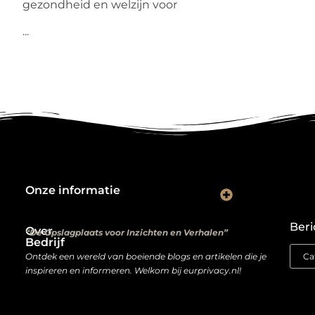
gezondheid en welzijn voor
...
Onze informatie
Kwalitatieve backlinks: de digitale aanbevelingen die je rankings bepalen
Verdien geld met je website: van hobbyproject tot winstmachine
Beri
Over
“De Opslagplaats voor Inzichten en Verhalen”
Bedrijf
Ontdek een wereld van boeiende blogs en artikelen die je
inspireren en informeren. Welkom bij eurprivacy.nl!