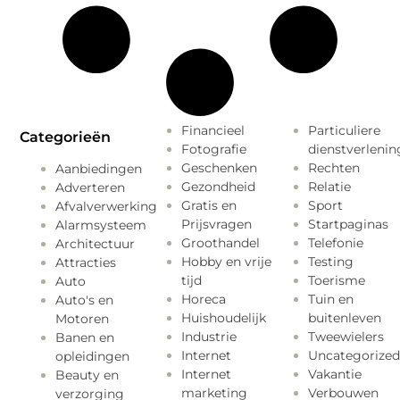
Financieel
Particuliere
Categorieën
Fotografie
dienstverlenin
Geschenken
Rechten
Aanbiedingen
Gezondheid
Relatie
Adverteren
Gratis en
Sport
Afvalverwerking
Prijsvragen
Startpaginas
Alarmsysteem
Groothandel
Telefonie
Architectuur
Hobby en vrije
Testing
Attracties
tijd
Toerisme
Auto
Horeca
Tuin en
Auto's en
Huishoudelijk
buitenleven
Motoren
Industrie
Tweewielers
Banen en
Internet
Uncategorized
opleidingen
Internet
Vakantie
Beauty en
marketing
Verbouwen
verzorging