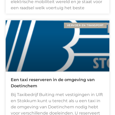
elektrische mobiliteit wereld en je staat voor
een raadsel welk voertuig het beste
VERVOER EN TRANSPORT
Een taxi reserveren in de omgeving van
Doetinchem
Bij Taxibedrijf Buiting met vestigingen in Ulft
en Stokkum kunt u terecht als u een taxi in
de omgeving van Doetinchem nodig hebt
voor verschillende doeleinden. U reserveert