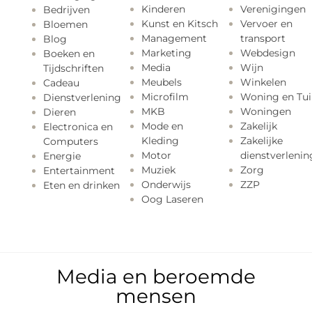
Kinderen
Verenigingen
Bedrijven
Kunst en Kitsch
Vervoer en
Bloemen
Management
transport
Blog
Marketing
Webdesign
Boeken en
Media
Wijn
Tijdschriften
Meubels
Winkelen
Cadeau
Microfilm
Woning en Tui
Dienstverlening
MKB
Woningen
Dieren
Mode en
Zakelijk
Electronica en
Kleding
Zakelijke
Computers
Motor
dienstverlenin
Energie
Muziek
Zorg
Entertainment
Onderwijs
ZZP
Eten en drinken
Oog Laseren
Media en beroemde
mensen