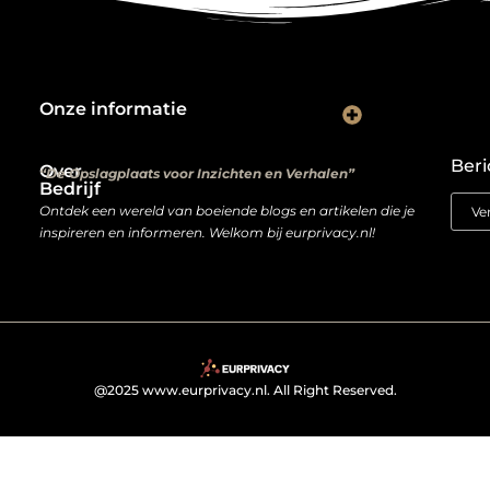
Onze informatie
Kwalitatieve backlinks: de digitale aanbevelingen die je rankings bepalen
Verdien geld met je website: van hobbyproject tot winstmachine
Beri
Over
“De Opslagplaats voor Inzichten en Verhalen”
Bedrijf
Ontdek een wereld van boeiende blogs en artikelen die je
inspireren en informeren. Welkom bij eurprivacy.nl!
@2025 www.eurprivacy.nl. All Right Reserved.