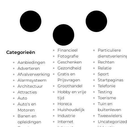
Financieel
Particuliere
Categorieën
Fotografie
dienstverlenin
Geschenken
Rechten
Aanbiedingen
Gezondheid
Relatie
Adverteren
Gratis en
Sport
Afvalverwerking
Prijsvragen
Startpaginas
Alarmsysteem
Groothandel
Telefonie
Architectuur
Hobby en vrije
Testing
Attracties
tijd
Toerisme
Auto
Horeca
Tuin en
Auto's en
Huishoudelijk
buitenleven
Motoren
Industrie
Tweewielers
Banen en
Internet
Uncategorized
opleidingen