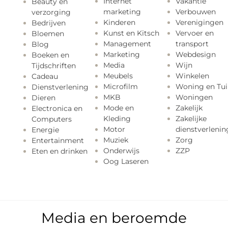
Internet
Vakantie
Beauty en
marketing
Verbouwen
verzorging
Kinderen
Verenigingen
Bedrijven
Kunst en Kitsch
Vervoer en
Bloemen
Management
transport
Blog
Marketing
Webdesign
Boeken en
Media
Wijn
Tijdschriften
Meubels
Winkelen
Cadeau
Microfilm
Woning en Tui
Dienstverlening
MKB
Woningen
Dieren
Mode en
Zakelijk
Electronica en
Kleding
Zakelijke
Computers
Motor
dienstverlenin
Energie
Muziek
Zorg
Entertainment
Onderwijs
ZZP
Eten en drinken
Oog Laseren
Media en beroemde