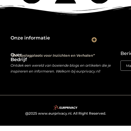
Onze informatie
Kwalitatieve backlinks: de digitale aanbevelingen die je rankings bepalen
Verdien geld met je website: van hobbyproject tot winstmachine
Beri
Over
“De Opslagplaats voor Inzichten en Verhalen”
Bedrijf
Ontdek een wereld van boeiende blogs en artikelen die je
inspireren en informeren. Welkom bij eurprivacy.nl!
@2025 www.eurprivacy.nl. All Right Reserved.