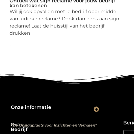
Ontdek wat sign reclame voor jouw bedrijf
kan betekenen
Wil jij ook opvallen met je bedrijf door middel
van ludieke reclame? Denk dan eens aan sign
reclame! Laat de huisstijl van het bedrijf
drukken
...
Onze informatie
Kwalitatieve backlinks: de digitale aanbevelingen die je rankings bepalen
Verdien geld met je website: van hobbyproject tot winstmachine
Beri
Over
“De Opslagplaats voor Inzichten en Verhalen”
Bedrijf