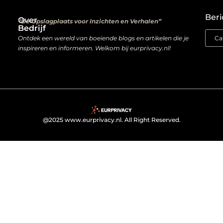
Kwalitatieve backlinks: de digitale aanbevelingen die je rankings bepalen
Verdien geld met je website: van hobbyproject tot winstmachine
Beri
Over
“De Opslagplaats voor Inzichten en Verhalen”
Bedrijf
Ontdek een wereld van boeiende blogs en artikelen die je
inspireren en informeren. Welkom bij eurprivacy.nl!
@2025 www.eurprivacy.nl. All Right Reserved.