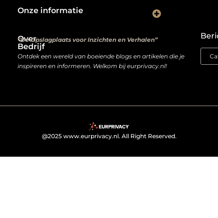
Onze informatie
Kwalitatieve backlinks: de digitale aanbevelingen die je rankings bepalen
Verdien geld met je website: van hobbyproject tot winstmachine
Beri
Over
“De Opslagplaats voor Inzichten en Verhalen”
Bedrijf
Ontdek een wereld van boeiende blogs en artikelen die je
inspireren en informeren. Welkom bij eurprivacy.nl!
@2025 www.eurprivacy.nl. All Right Reserved.