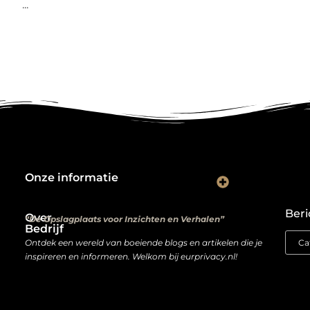
...
Onze informatie
Kwalitatieve backlinks: de digitale aanbevelingen die je rankings bepalen
Verdien geld met je website: van hobbyproject tot winstmachine
Beri
Over
“De Opslagplaats voor Inzichten en Verhalen”
Bedrijf
Ontdek een wereld van boeiende blogs en artikelen die je
inspireren en informeren. Welkom bij eurprivacy.nl!