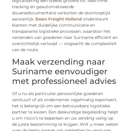
digitalisering een steeds grotere rol. Real-time
tracking en geautomatiseerde
douanedocumentatie verkorten de doorlooptijd
aanzienlijk.
Essex Freight Holland
ondersteunt
klanten met duidelijke communicatie en
transparante logistieke processen, waardoor het
verzenden van goederen naar Suriname efficiënt en
overzichtelijk verloopt — ongeacht de complexiteit
van de route.
Maak verzending naar
Suriname eenvoudiger
met professioneel advies
Of u nu als particulier persoonlijke goederen
verstuurt of als ondernemer regelmatig exporteert,
het is belangrijk om een betrouwbare logistieke
partner te kiezen. Een deskundige begeleiding helpt
u om risico’s te beperken en uw zending veilig op
de juiste bestemming te krijgen. Wilt u meer weten
over de beste aanpak om pakketten te versturen