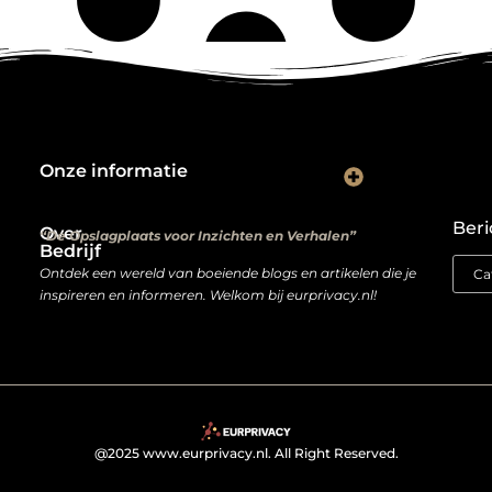
Onze informatie
Kwalitatieve backlinks: de digitale aanbevelingen die je rankings bepalen
Verdien geld met je website: van hobbyproject tot winstmachine
Beri
Over
“De Opslagplaats voor Inzichten en Verhalen”
Bedrijf
Ontdek een wereld van boeiende blogs en artikelen die je
inspireren en informeren. Welkom bij eurprivacy.nl!
@2025 www.eurprivacy.nl. All Right Reserved.