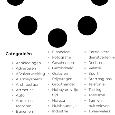
Financieel
Particuliere
Categorieën
Fotografie
dienstverlenin
Geschenken
Rechten
Aanbiedingen
Gezondheid
Relatie
Adverteren
Gratis en
Sport
Afvalverwerking
Prijsvragen
Startpaginas
Alarmsysteem
Groothandel
Telefonie
Architectuur
Hobby en vrije
Testing
Attracties
tijd
Toerisme
Auto
Horeca
Tuin en
Auto's en
Huishoudelijk
buitenleven
Motoren
Industrie
Tweewielers
Banen en