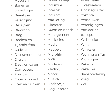
Huishoudelijk
buitenleven
Motoren
Industrie
Tweewielers
Banen en
Internet
Uncategorized
opleidingen
Internet
Vakantie
Beauty en
marketing
Verbouwen
verzorging
Kinderen
Verenigingen
Bedrijven
Kunst en Kitsch
Vervoer en
Bloemen
Management
transport
Blog
Marketing
Webdesign
Boeken en
Media
Wijn
Tijdschriften
Meubels
Winkelen
Cadeau
Microfilm
Woning en Tui
Dienstverlening
MKB
Woningen
Dieren
Mode en
Zakelijk
Electronica en
Kleding
Zakelijke
Computers
Motor
dienstverlenin
Energie
Muziek
Zorg
Entertainment
Onderwijs
ZZP
Eten en drinken
Oog Laseren