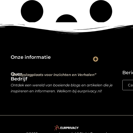
Onze informatie
Kwalitatieve backlinks: de digitale aanbevelingen die je rankings bepalen
Verdien geld met je website: van hobbyproject tot winstmachine
Beri
Over
“De Opslagplaats voor Inzichten en Verhalen”
Bedrijf
Ontdek een wereld van boeiende blogs en artikelen die je
inspireren en informeren. Welkom bij eurprivacy.nl!