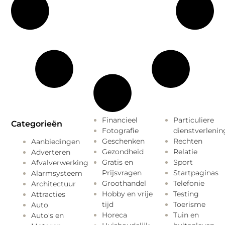
Financieel
Particuliere
Categorieën
Fotografie
dienstverlenin
Geschenken
Rechten
Aanbiedingen
Gezondheid
Relatie
Adverteren
Gratis en
Sport
Afvalverwerking
Prijsvragen
Startpaginas
Alarmsysteem
Groothandel
Telefonie
Architectuur
Hobby en vrije
Testing
Attracties
tijd
Toerisme
Auto
Horeca
Tuin en
Auto's en