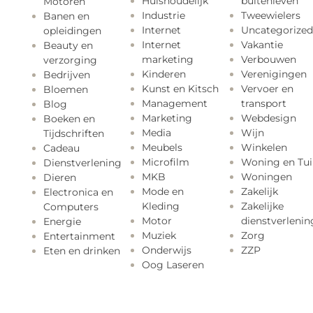
Huishoudelijk
buitenleven
Motoren
Industrie
Tweewielers
Banen en
Internet
Uncategorized
opleidingen
Internet
Vakantie
Beauty en
marketing
Verbouwen
verzorging
Kinderen
Verenigingen
Bedrijven
Kunst en Kitsch
Vervoer en
Bloemen
Management
transport
Blog
Marketing
Webdesign
Boeken en
Media
Wijn
Tijdschriften
Meubels
Winkelen
Cadeau
Microfilm
Woning en Tui
Dienstverlening
MKB
Woningen
Dieren
Mode en
Zakelijk
Electronica en
Kleding
Zakelijke
Computers
Motor
dienstverlenin
Energie
Muziek
Zorg
Entertainment
Onderwijs
ZZP
Eten en drinken
Oog Laseren