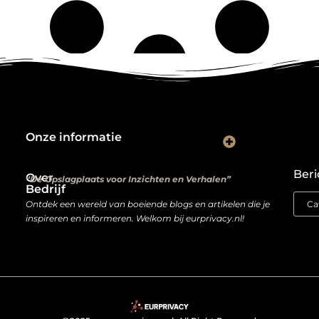
Onze informatie
Kwalitatieve backlinks: de digitale aanbevelingen die je rankings bepalen
Verdien geld met je website: van hobbyproject tot winstmachine
Beri
Over
“De Opslagplaats voor Inzichten en Verhalen”
Bedrijf
Ontdek een wereld van boeiende blogs en artikelen die je
inspireren en informeren. Welkom bij eurprivacy.nl!