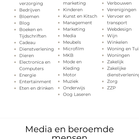
marketing
Verbouwen
verzorging
Kinderen
Verenigingen
Bedrijven
Kunst en Kitsch
Vervoer en
Bloemen
Management
transport
Blog
Marketing
Webdesign
Boeken en
Media
Wijn
Tijdschriften
Meubels
Winkelen
Cadeau
Microfilm
Woning en Tui
Dienstverlening
MKB
Woningen
Dieren
Mode en
Zakelijk
Electronica en
Kleding
Zakelijke
Computers
Motor
dienstverlenin
Energie
Muziek
Zorg
Entertainment
Onderwijs
ZZP
Eten en drinken
Oog Laseren
Media en beroemde
mensen