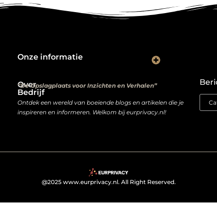
Onze informatie
Kwalitatieve backlinks: de digitale aanbevelingen die je rankings bepalen
Verdien geld met je website: van hobbyproject tot winstmachine
Beri
Over
“De Opslagplaats voor Inzichten en Verhalen”
Bedrijf
Ontdek een wereld van boeiende blogs en artikelen die je
inspireren en informeren. Welkom bij eurprivacy.nl!
@2025 www.eurprivacy.nl. All Right Reserved.