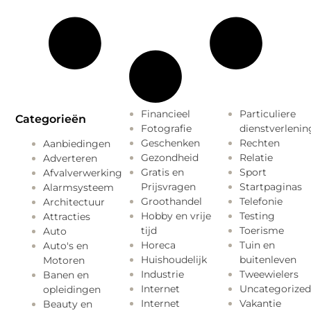
Financieel
Particuliere
Categorieën
Fotografie
dienstverlenin
Geschenken
Rechten
Aanbiedingen
Gezondheid
Relatie
Adverteren
Gratis en
Sport
Afvalverwerking
Prijsvragen
Startpaginas
Alarmsysteem
Groothandel
Telefonie
Architectuur
Hobby en vrije
Testing
Attracties
tijd
Toerisme
Auto
Horeca
Tuin en
Auto's en
Huishoudelijk
buitenleven
Motoren
Industrie
Tweewielers
Banen en
Internet
Uncategorized
opleidingen
Internet
Vakantie
Beauty en