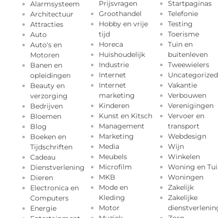
Prijsvragen
Startpaginas
Alarmsysteem
Groothandel
Telefonie
Architectuur
Hobby en vrije
Testing
Attracties
tijd
Toerisme
Auto
Horeca
Tuin en
Auto's en
Huishoudelijk
buitenleven
Motoren
Industrie
Tweewielers
Banen en
Internet
Uncategorized
opleidingen
Internet
Vakantie
Beauty en
marketing
Verbouwen
verzorging
Kinderen
Verenigingen
Bedrijven
Kunst en Kitsch
Vervoer en
Bloemen
Management
transport
Blog
Marketing
Webdesign
Boeken en
Media
Wijn
Tijdschriften
Meubels
Winkelen
Cadeau
Microfilm
Woning en Tui
Dienstverlening
MKB
Woningen
Dieren
Mode en
Zakelijk
Electronica en
Kleding
Zakelijke
Computers
Motor
dienstverlenin
Energie
Muziek
Zorg