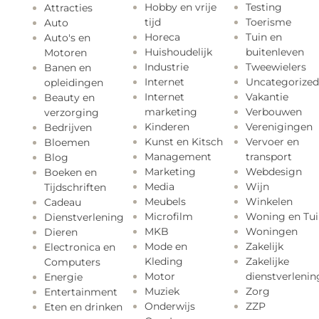
Hobby en vrije
Testing
Attracties
tijd
Toerisme
Auto
Horeca
Tuin en
Auto's en
Huishoudelijk
buitenleven
Motoren
Industrie
Tweewielers
Banen en
Internet
Uncategorized
opleidingen
Internet
Vakantie
Beauty en
marketing
Verbouwen
verzorging
Kinderen
Verenigingen
Bedrijven
Kunst en Kitsch
Vervoer en
Bloemen
Management
transport
Blog
Marketing
Webdesign
Boeken en
Media
Wijn
Tijdschriften
Meubels
Winkelen
Cadeau
Microfilm
Woning en Tui
Dienstverlening
MKB
Woningen
Dieren
Mode en
Zakelijk
Electronica en
Kleding
Zakelijke
Computers
Motor
dienstverlenin
Energie
Muziek
Zorg
Entertainment
Onderwijs
ZZP
Eten en drinken