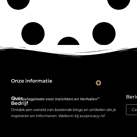
Onze informatie
Kwalitatieve backlinks: de digitale aanbevelingen die je rankings bepalen
Verdien geld met je website: van hobbyproject tot winstmachine
Beri
Over
“De Opslagplaats voor Inzichten en Verhalen”
Bedrijf
Ontdek een wereld van boeiende blogs en artikelen die je
inspireren en informeren. Welkom bij eurprivacy.nl!