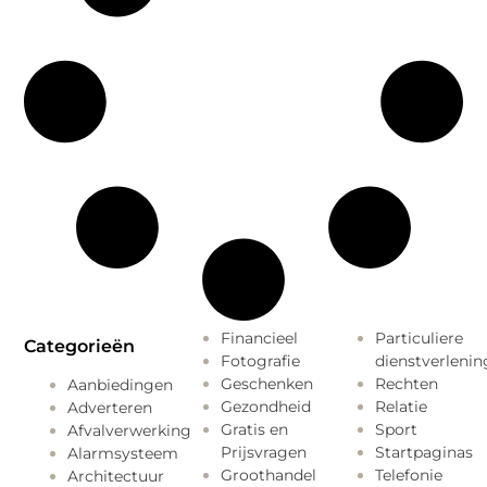
Financieel
Particuliere
Categorieën
Fotografie
dienstverlenin
Geschenken
Rechten
Aanbiedingen
Gezondheid
Relatie
Adverteren
Gratis en
Sport
Afvalverwerking
Prijsvragen
Startpaginas
Alarmsysteem
Groothandel
Telefonie
Architectuur