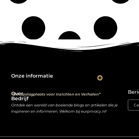
Onze informatie
Kwalitatieve backlinks: de digitale aanbevelingen die je rankings bepalen
Verdien geld met je website: van hobbyproject tot winstmachine
Beri
Over
“De Opslagplaats voor Inzichten en Verhalen”
Bedrijf
Ontdek een wereld van boeiende blogs en artikelen die je
inspireren en informeren. Welkom bij eurprivacy.nl!