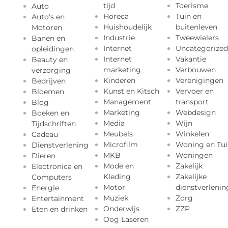
tijd
Toerisme
Auto
Horeca
Tuin en
Auto's en
Huishoudelijk
buitenleven
Motoren
Industrie
Tweewielers
Banen en
Internet
Uncategorized
opleidingen
Internet
Vakantie
Beauty en
marketing
Verbouwen
verzorging
Kinderen
Verenigingen
Bedrijven
Kunst en Kitsch
Vervoer en
Bloemen
Management
transport
Blog
Marketing
Webdesign
Boeken en
Media
Wijn
Tijdschriften
Meubels
Winkelen
Cadeau
Microfilm
Woning en Tui
Dienstverlening
MKB
Woningen
Dieren
Mode en
Zakelijk
Electronica en
Kleding
Zakelijke
Computers
Motor
dienstverlenin
Energie
Muziek
Zorg
Entertainment
Onderwijs
ZZP
Eten en drinken
Oog Laseren