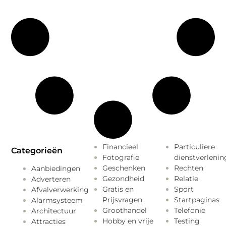
Financieel
Particuliere
Categorieën
Fotografie
dienstverlenin
Geschenken
Rechten
Aanbiedingen
Gezondheid
Relatie
Adverteren
Gratis en
Sport
Afvalverwerking
Prijsvragen
Startpaginas
Alarmsysteem
Groothandel
Telefonie
Architectuur
Hobby en vrije
Testing
Attracties