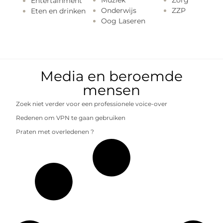
Entertainment
Onderwijs
ZZP
Eten en drinken
Oog Laseren
Media en beroemde
mensen
Zoek niet verder voor een professionele voice-over
Redenen om VPN te gaan gebruiken
Praten met overledenen ?