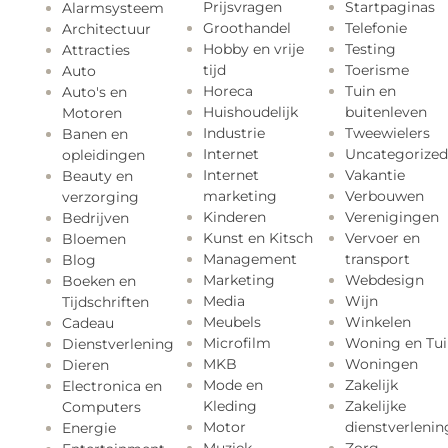
Prijsvragen
Startpaginas
Alarmsysteem
Groothandel
Telefonie
Architectuur
Hobby en vrije
Testing
Attracties
tijd
Toerisme
Auto
Horeca
Tuin en
Auto's en
Huishoudelijk
buitenleven
Motoren
Industrie
Tweewielers
Banen en
Internet
Uncategorized
opleidingen
Internet
Vakantie
Beauty en
marketing
Verbouwen
verzorging
Kinderen
Verenigingen
Bedrijven
Kunst en Kitsch
Vervoer en
Bloemen
Management
transport
Blog
Marketing
Webdesign
Boeken en
Media
Wijn
Tijdschriften
Meubels
Winkelen
Cadeau
Microfilm
Woning en Tui
Dienstverlening
MKB
Woningen
Dieren
Mode en
Zakelijk
Electronica en
Kleding
Zakelijke
Computers
Motor
dienstverlenin
Energie
Muziek
Zorg