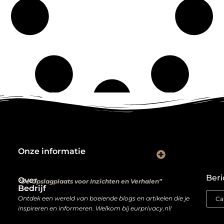
Onze informatie
Kwalitatieve backlinks: de digitale aanbevelingen die je rankings bepalen
Verdien geld met je website: van hobbyproject tot winstmachine
Beri
Over
“De Opslagplaats voor Inzichten en Verhalen”
Bedrijf
Ontdek een wereld van boeiende blogs en artikelen die je
inspireren en informeren. Welkom bij eurprivacy.nl!