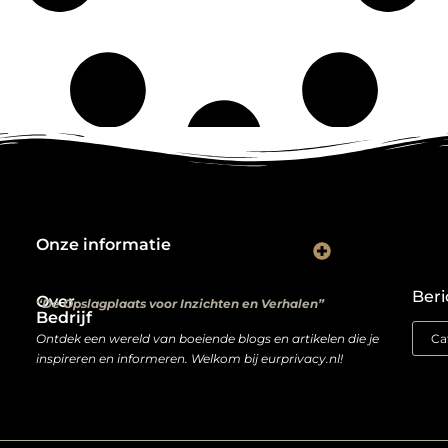
Onze informatie
Kwalitatieve backlinks: de digitale aanbevelingen die je rankings bepalen
Verdien geld met je website: van hobbyproject tot winstmachine
Beri
Over
“De Opslagplaats voor Inzichten en Verhalen”
Bedrijf
Ontdek een wereld van boeiende blogs en artikelen die je
inspireren en informeren. Welkom bij eurprivacy.nl!