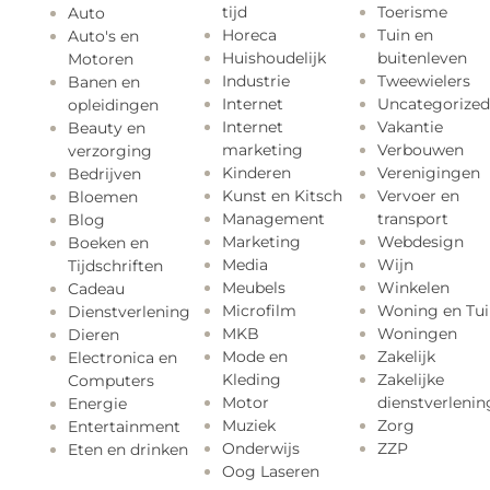
tijd
Toerisme
Auto
Horeca
Tuin en
Auto's en
Huishoudelijk
buitenleven
Motoren
Industrie
Tweewielers
Banen en
Internet
Uncategorized
opleidingen
Internet
Vakantie
Beauty en
marketing
Verbouwen
verzorging
Kinderen
Verenigingen
Bedrijven
Kunst en Kitsch
Vervoer en
Bloemen
Management
transport
Blog
Marketing
Webdesign
Boeken en
Media
Wijn
Tijdschriften
Meubels
Winkelen
Cadeau
Microfilm
Woning en Tui
Dienstverlening
MKB
Woningen
Dieren
Mode en
Zakelijk
Electronica en
Kleding
Zakelijke
Computers
Motor
dienstverlenin
Energie
Muziek
Zorg
Entertainment
Onderwijs
ZZP
Eten en drinken
Oog Laseren