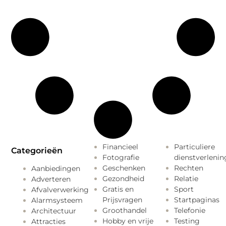
Financieel
Particuliere
Categorieën
Fotografie
dienstverlenin
Geschenken
Rechten
Aanbiedingen
Gezondheid
Relatie
Adverteren
Gratis en
Sport
Afvalverwerking
Prijsvragen
Startpaginas
Alarmsysteem
Groothandel
Telefonie
Architectuur
Hobby en vrije
Testing
Attracties