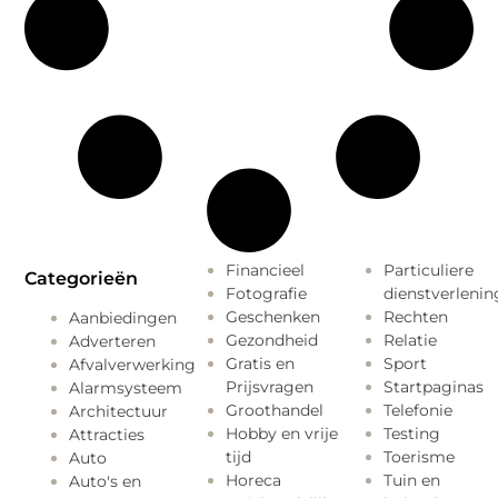
Financieel
Particuliere
Categorieën
Fotografie
dienstverlenin
Geschenken
Rechten
Aanbiedingen
Gezondheid
Relatie
Adverteren
Gratis en
Sport
Afvalverwerking
Prijsvragen
Startpaginas
Alarmsysteem
Groothandel
Telefonie
Architectuur
Hobby en vrije
Testing
Attracties
tijd
Toerisme
Auto
Horeca
Tuin en
Auto's en