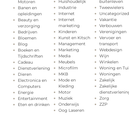
Huishoudelijk
buitenleven
Motoren
Industrie
Tweewielers
Banen en
Internet
Uncategorized
opleidingen
Internet
Vakantie
Beauty en
marketing
Verbouwen
verzorging
Kinderen
Verenigingen
Bedrijven
Kunst en Kitsch
Vervoer en
Bloemen
Management
transport
Blog
Marketing
Webdesign
Boeken en
Media
Wijn
Tijdschriften
Meubels
Winkelen
Cadeau
Microfilm
Woning en Tui
Dienstverlening
MKB
Woningen
Dieren
Mode en
Zakelijk
Electronica en
Kleding
Zakelijke
Computers
Motor
dienstverlenin
Energie
Muziek
Zorg
Entertainment
Onderwijs
ZZP
Eten en drinken
Oog Laseren