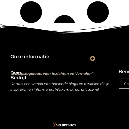
Onze informatie
Kwalitatieve backlinks: de digitale aanbevelingen die je rankings bepalen
Verdien geld met je website: van hobbyproject tot winstmachine
Beri
Over
“De Opslagplaats voor Inzichten en Verhalen”
Bedrijf
Ontdek een wereld van boeiende blogs en artikelen die je
inspireren en informeren. Welkom bij eurprivacy.nl!