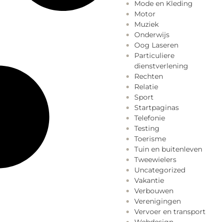
Mode en Kleding
Motor
Muziek
Onderwijs
Oog Laseren
Particuliere
dienstverlening
Rechten
Relatie
Sport
Startpaginas
Telefonie
Testing
Toerisme
Tuin en buitenleven
Tweewielers
Uncategorized
Vakantie
Verbouwen
Verenigingen
Vervoer en transport