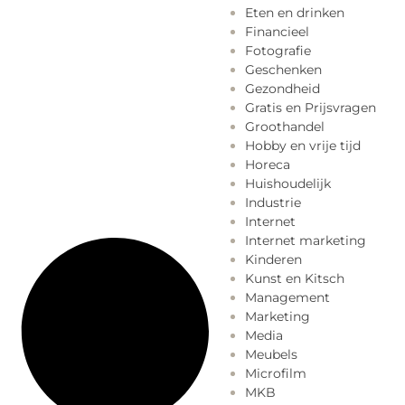
Eten en drinken
Financieel
Fotografie
Geschenken
Gezondheid
Gratis en Prijsvragen
Groothandel
Hobby en vrije tijd
Horeca
Huishoudelijk
Industrie
Internet
Internet marketing
Kinderen
Kunst en Kitsch
Management
Marketing
Media
Meubels
Microfilm
MKB