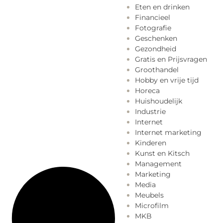
Eten en drinken
Financieel
Fotografie
Geschenken
Gezondheid
Gratis en Prijsvragen
Groothandel
Hobby en vrije tijd
Horeca
Huishoudelijk
Industrie
Internet
Internet marketing
Kinderen
Kunst en Kitsch
Management
Marketing
Media
Meubels
Microfilm
MKB