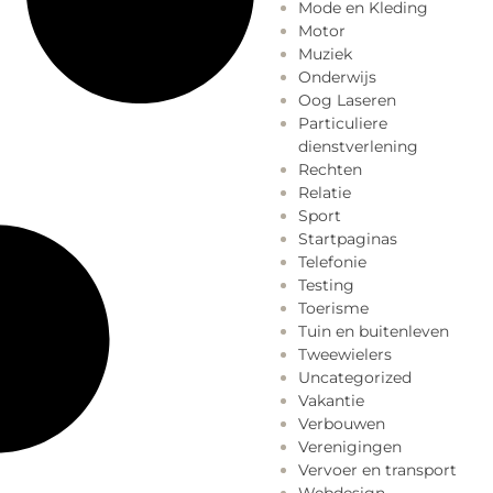
Mode en Kleding
Motor
Muziek
Onderwijs
Oog Laseren
Particuliere
dienstverlening
Rechten
Relatie
Sport
Startpaginas
Telefonie
Testing
Toerisme
Tuin en buitenleven
Tweewielers
Uncategorized
Vakantie
Verbouwen
Verenigingen
Vervoer en transport