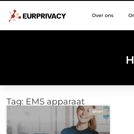
Over ons
O
H
Tag: EMS apparaat
SPORT