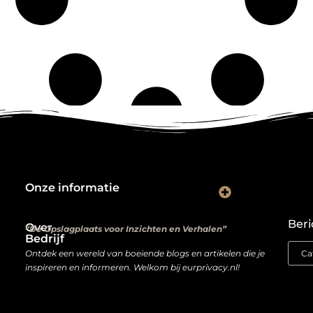
Onze informatie
Kwalitatieve backlinks: de digitale aanbevelingen die je rankings bepalen
Verdien geld met je website: van hobbyproject tot winstmachine
Beri
Over
“De Opslagplaats voor Inzichten en Verhalen”
Bedrijf
Ontdek een wereld van boeiende blogs en artikelen die je
inspireren en informeren. Welkom bij eurprivacy.nl!