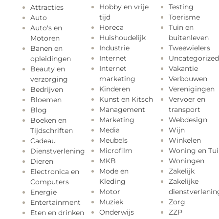
Hobby en vrije
Testing
Attracties
tijd
Toerisme
Auto
Horeca
Tuin en
Auto's en
Huishoudelijk
buitenleven
Motoren
Industrie
Tweewielers
Banen en
Internet
Uncategorized
opleidingen
Internet
Vakantie
Beauty en
marketing
Verbouwen
verzorging
Kinderen
Verenigingen
Bedrijven
Kunst en Kitsch
Vervoer en
Bloemen
Management
transport
Blog
Marketing
Webdesign
Boeken en
Media
Wijn
Tijdschriften
Meubels
Winkelen
Cadeau
Microfilm
Woning en Tui
Dienstverlening
MKB
Woningen
Dieren
Mode en
Zakelijk
Electronica en
Kleding
Zakelijke
Computers
Motor
dienstverlenin
Energie
Muziek
Zorg
Entertainment
Onderwijs
ZZP
Eten en drinken