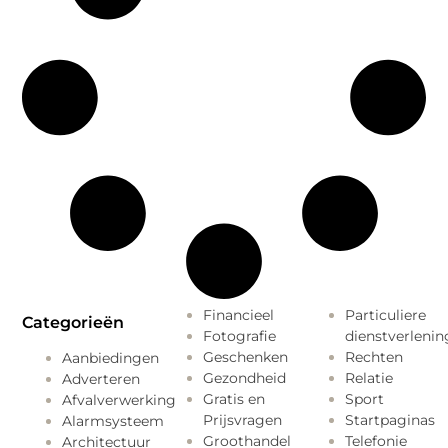
Financieel
Particuliere
Categorieën
Fotografie
dienstverlenin
Geschenken
Rechten
Aanbiedingen
Gezondheid
Relatie
Adverteren
Gratis en
Sport
Afvalverwerking
Prijsvragen
Startpaginas
Alarmsysteem
Groothandel
Telefonie
Architectuur