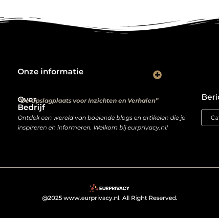
Onze informatie
Kwalitatieve backlinks: de digitale aanbevelingen die je rankings bepalen
Verdien geld met je website: van hobbyproject tot winstmachine
Beri
Over
“De Opslagplaats voor Inzichten en Verhalen”
Bedrijf
Ontdek een wereld van boeiende blogs en artikelen die je
inspireren en informeren. Welkom bij eurprivacy.nl!
@2025 www.eurprivacy.nl. All Right Reserved.