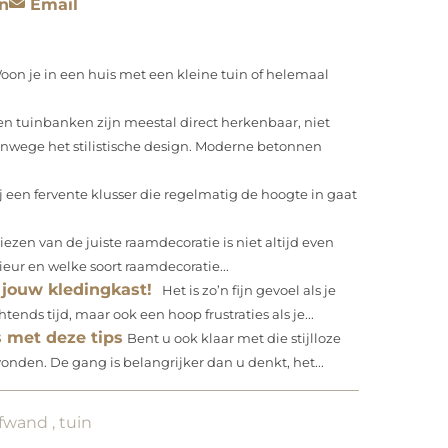
n
Email
oon je in een huis met een kleine tuin of helemaal
n tuinbanken zijn meestal direct herkenbaar, niet
vanwege het stilistische design. Moderne betonnen
ij een fervente klusser die regelmatig de hoogte in gaat
iezen van de juiste raamdecoratie is niet altijd even
rieur en welke soort raamdecoratie...
 jouw kledingkast!
Het is zo’n fijn gevoel als je
tends tijd, maar ook een hoop frustraties als je...
s met deze tips
Bent u ook klaar met die stijlloze
onden. De gang is belangrijker dan u denkt, het...
ifwand
,
tuin