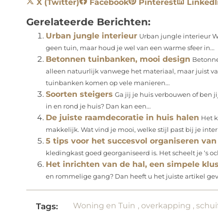
X (Twitter)
Facebook
Pinterest
LinkedI
Gerelateerde Berichten:
Urban jungle interieur
Urban jungle interieur W
geen tuin, maar houd je wel van een warme sfeer in...
Betonnen tuinbanken, mooi design
Betonne
alleen natuurlijk vanwege het materiaal, maar juist 
tuinbanken komen op vele manieren...
Soorten steigers
Ga jij je huis verbouwen of ben j
in en rond je huis? Dan kan een...
De juiste raamdecoratie in huis halen
Het k
makkelijk. Wat vind je mooi, welke stijl past bij je inte
5 tips voor het succesvol organiseren van
kledingkast goed georganiseerd is. Het scheelt je ‘s och
Het inrichten van de hal, een simpele klu
en rommelige gang? Dan heeft u het juiste artikel gev
Woning en Tuin
,
overkapping
,
schu
Tags: