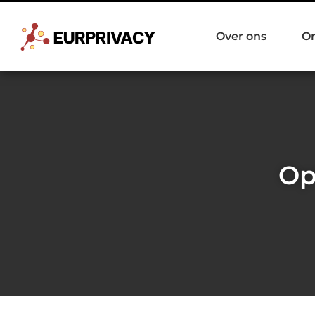
Over ons
O
Op