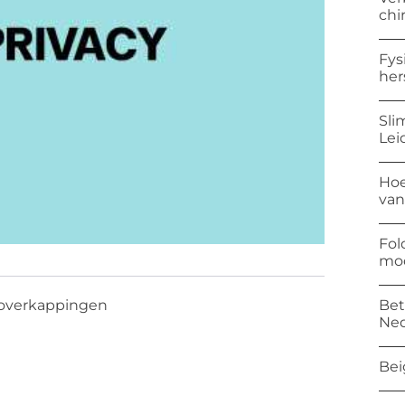
chi
Fys
her
Sli
Lei
Hoe
van
Fol
mod
Bet
 overkappingen
Ned
Bei