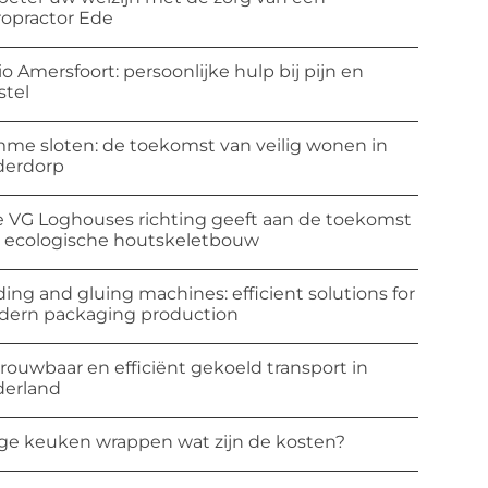
ropractor Ede
io Amersfoort: persoonlijke hulp bij pijn en
stel
mme sloten: de toekomst van veilig wonen in
derdorp
 VG Loghouses richting geeft aan de toekomst
 ecologische houtskeletbouw
ding and gluing machines: efficient solutions for
ern packaging production
rouwbaar en efficiënt gekoeld transport in
erland
ge keuken wrappen wat zijn de kosten?