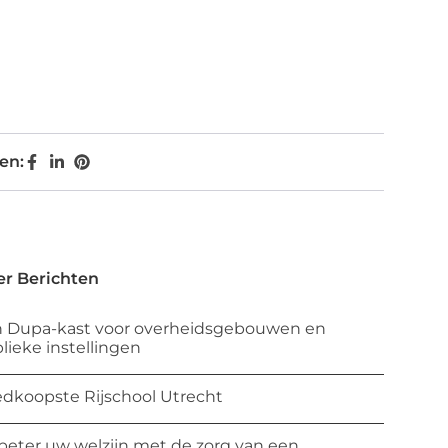
en:
r Berichten
 Dupa-kast voor overheidsgebouwen en
lieke instellingen
dkoopste Rijschool Utrecht
beter uw welzijn met de zorg van een