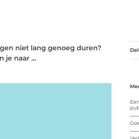
gen niet lang genoeg duren?
Del
 je naar ...
Mee
Een
pub
Goe
Ver