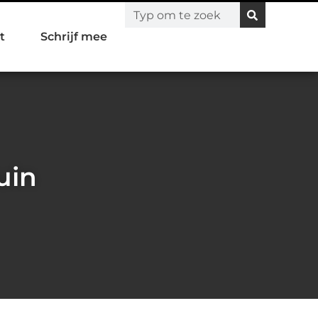
t
Schrijf mee
uin