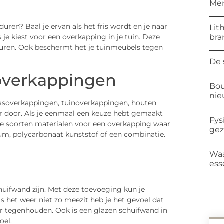
Mer
en? Baal je ervan als het fris wordt en je naar
Lit
bra
je kiest voor een overkapping in je tuin. Deze
turen. Ook beschermt het je tuinmeubels tegen
De 
 overkappingen
Bou
ni
rrasoverkappingen, tuinoverkappingen, houten
 door. Als je eenmaal een keuze hebt gemaakt
Fys
re soorten materialen voor een overkapping waar
ge
nium, polycarbonaat kunststof of een combinatie.
Waa
ess
uifwand zijn. Met deze toevoeging kun je
s het weer niet zo meezit heb je het gevoel dat
er tegenhouden. Ook is een glazen schuifwand in
oel.