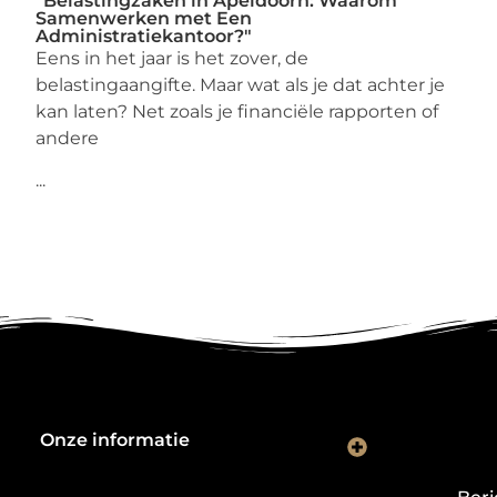
"Belastingzaken in Apeldoorn: Waarom
Samenwerken met Een
Administratiekantoor?"
Eens in het jaar is het zover, de
belastingaangifte. Maar wat als je dat achter je
kan laten? Net zoals je financiële rapporten of
andere
...
Onze informatie
Kwalitatieve backlinks: de digitale aanbevelingen die je rankings bepalen
Verdien geld met je website: van hobbyproject tot winstmachine