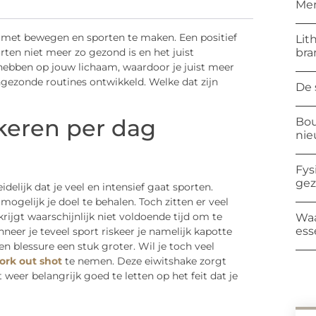
Mer
l met bewegen en sporten te maken. Een positief
Lit
bra
rten niet meer zo gezond is en het juist
hebben op jouw lichaam, waardoor je juist meer
ngezonde routines ontwikkeld. Welke dat zijn
De 
keren per dag
Bou
ni
Fys
ge
idelijk dat je veel en intensief gaat sporten.
mogelijk je doel te behalen. Toch zitten er veel
krijgt waarschijnlijk niet voldoende tijd om te
Waa
ess
nneer je teveel sport riskeer je namelijk kapotte
n blessure een stuk groter. Wil je toch veel
ork out shot
te nemen. Deze eiwitshake zorgt
t weer belangrijk goed te letten op het feit dat je