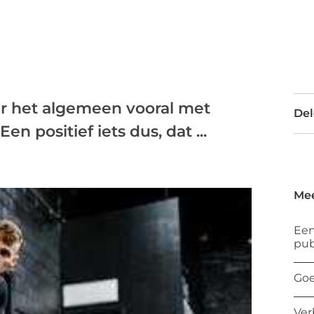
er het algemeen vooral met
Del
 positief iets dus, dat ...
Mee
Een
pub
Goe
Ver