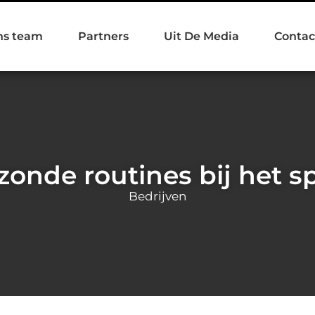
ns team
Partners
Uit De Media
Contac
onde routines bij het s
Bedrijven