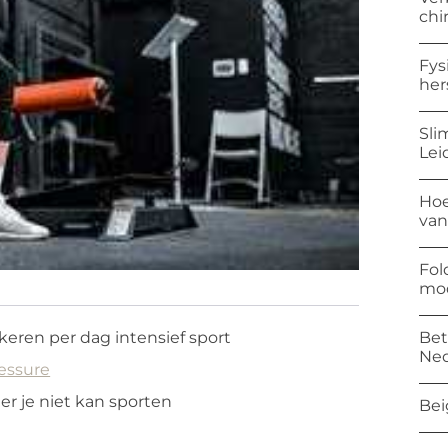
chi
Fys
her
Sli
Lei
Hoe
van
Fol
mod
Bet
keren per dag intensief sport
Ned
lessure
r je niet kan sporten
Bei