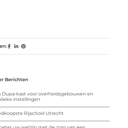
en:
r Berichten
 Dupa-kast voor overheidsgebouwen en
lieke instellingen
dkoopste Rijschool Utrecht
beter uw welzijn met de zorg van een