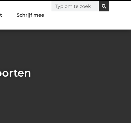
t
Schrijf mee
porten