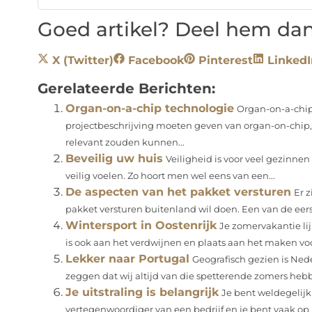
Goed artikel? Deel hem dan
X (Twitter)
Facebook
Pinterest
LinkedI
Gerelateerde Berichten:
Organ-on-a-chip technologie
Organ-on-a-chip
projectbeschrijving moeten geven van organ-on-chip,
relevant zouden kunnen...
Beveilig uw huis
Veiligheid is voor veel gezinnen e
veilig voelen. Zo hoort men wel eens van een...
De aspecten van het pakket versturen
Er z
pakket versturen buitenland wil doen. Een van de eers
Wintersport in Oostenrijk
Je zomervakantie li
is ook aan het verdwijnen en plaats aan het maken voo
Lekker naar Portugal
Geografisch gezien is Ned
zeggen dat wij altijd van die spetterende zomers hebbe
Je uitstraling is belangrijk
Je bent weldegelij
vertegenwoordiger van een bedrijf en je bent vaak op p