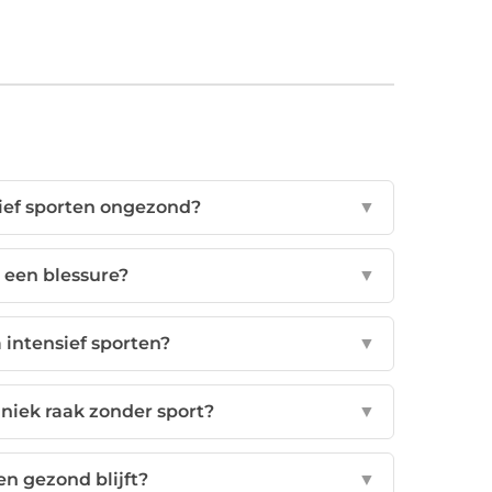
sief sporten ongezond?
▼
 een blessure?
▼
a intensief sporten?
▼
aniek raak zonder sport?
▼
en gezond blijft?
▼