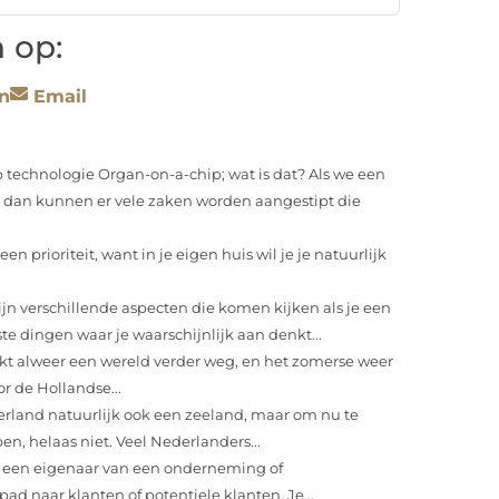
 op:
n
Email
 technologie Organ-on-a-chip; wat is dat? Als we een
 dan kunnen er vele zaken worden aangestipt die
en prioriteit, want in je eigen huis wil je je natuurlijk
ijn verschillende aspecten die komen kijken als je een
te dingen waar je waarschijnlijk aan denkt...
jkt alweer een wereld verder weg, en het zomerse weer
r de Hollandse...
erland natuurlijk ook een zeeland, maar om nu te
n, helaas niet. Veel Nederlanders...
k een eigenaar van een onderneming of
ad naar klanten of potentiele klanten. Je...