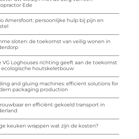
ropractor Ede
io Amersfoort: persoonlijke hulp bij pijn en
stel
mme sloten: de toekomst van veilig wonen in
derdorp
 VG Loghouses richting geeft aan de toekomst
 ecologische houtskeletbouw
ding and gluing machines: efficient solutions for
ern packaging production
rouwbaar en efficiënt gekoeld transport in
erland
ge keuken wrappen wat zijn de kosten?