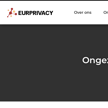
Over ons
O
Ongez