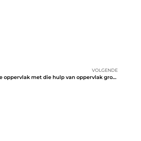
VOLGENDE
Check uit die ruheid van die oppervlak met die hulp van oppervlak grof Meters