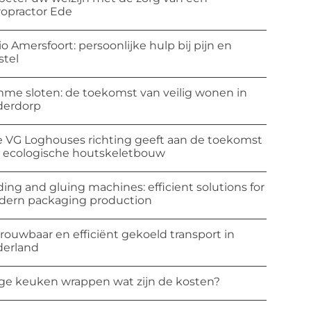
ropractor Ede
io Amersfoort: persoonlijke hulp bij pijn en
stel
mme sloten: de toekomst van veilig wonen in
derdorp
 VG Loghouses richting geeft aan de toekomst
 ecologische houtskeletbouw
ding and gluing machines: efficient solutions for
ern packaging production
rouwbaar en efficiënt gekoeld transport in
erland
ge keuken wrappen wat zijn de kosten?