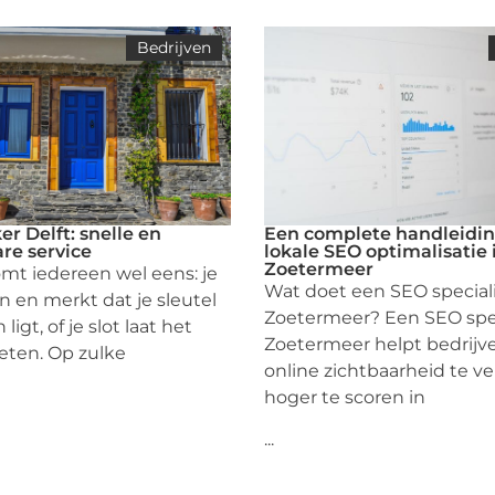
Bedrijven
r Delft: snelle en
Een complete handleidin
re service
lokale SEO optimalisatie 
Zoetermeer
mt iedereen wel eens: je
Wat doet een SEO speciali
n en merkt dat je sleutel
Zoetermeer? Een SEO spec
igt, of je slot laat het
Zoetermeer helpt bedrij
eten. Op zulke
online zichtbaarheid te v
hoger te scoren in
...