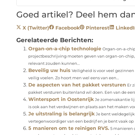
Goed artikel? Deel hem dan
X (Twitter)
Facebook
Pinterest
LinkedI
Gerelateerde Berichten:
Organ-on-a-chip technologie
Organ-on-a-chip
projectbeschrijving moeten geven van organ-on-chip,
relevant zouden kunnen...
Beveilig uw huis
Veiligheid is voor veel gezinnen e
veilig voelen. Zo hoort men wel eens van een...
De aspecten van het pakket versturen
Er z
pakket versturen buitenland wil doen. Een van de eers
Wintersport in Oostenrijk
Je zomervakantie li
is ook aan het verdwijnen en plaats aan het maken voo
Je uitstraling is belangrijk
Je bent weldegelij
vertegenwoordiger van een bedrijf en je bent vaak op p
5 manieren om te reinigen RVS.
5 manieren o