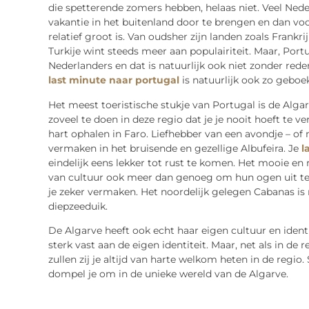
die spetterende zomers hebben, helaas niet. Veel Ne
vakantie in het buitenland door te brengen en dan vo
relatief groot is. Van oudsher zijn landen zoals Frankr
Turkije wint steeds meer aan populairiteit. Maar, Port
Nederlanders en dat is natuurlijk ook niet zonder rede
last minute naar portugal
is natuurlijk ook zo geboek
Het meest toeristische stukje van Portugal is de Algarv
zoveel te doen in deze regio dat je je nooit hoeft te ver
hart ophalen in Faro. Liefhebber van een avondje – of 
vermaken in het bruisende en gezellige Albufeira. Je
l
eindelijk eens lekker tot rust te komen. Het mooie en 
van cultuur ook meer dan genoeg om hun ogen uit te k
je zeker vermaken. Het noordelijk gelegen Cabanas is
diepzeeduik.
De Algarve heeft ook echt haar eigen cultuur en identi
sterk vast aan de eigen identiteit. Maar, net als in de 
zullen zij je altijd van harte welkom heten in de regio
dompel je om in de unieke wereld van de Algarve.