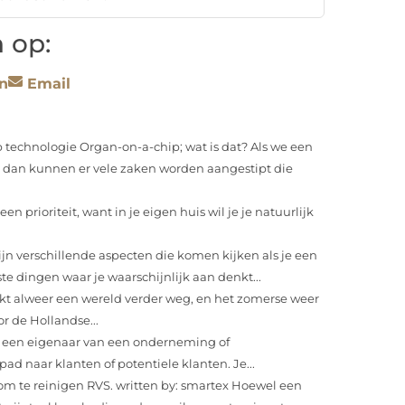
 op:
n
Email
 technologie Organ-on-a-chip; wat is dat? Als we een
 dan kunnen er vele zaken worden aangestipt die
en prioriteit, want in je eigen huis wil je je natuurlijk
ijn verschillende aspecten die komen kijken als je een
te dingen waar je waarschijnlijk aan denkt...
jkt alweer een wereld verder weg, en het zomerse weer
r de Hollandse...
k een eigenaar van een onderneming of
ad naar klanten of potentiele klanten. Je...
m te reinigen RVS. written by: smartex Hoewel een