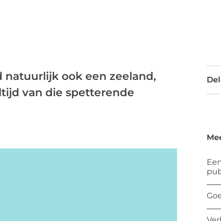
 natuurlijk ook een zeeland,
Del
tijd van die spetterende
Mee
Een
pub
Goe
Ver