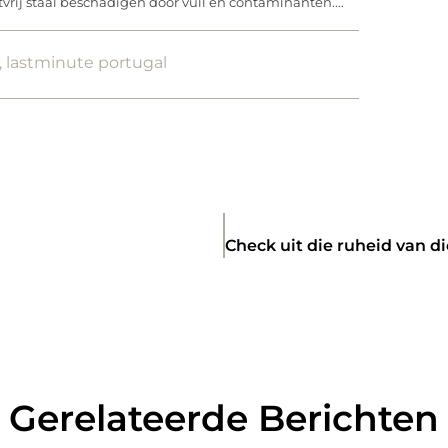
vrij staal beschadigen door vuil en contaminanten....
,
lastminute portugal
Gerelateerde Berichten