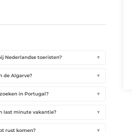
ij Nederlandse toeristen?
▼
in de Algarve?
▼
zoeken in Portugal?
▼
n last minute vakantie?
▼
tot rust komen?
▼