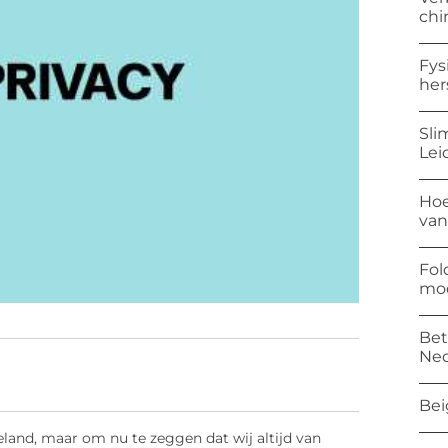
chi
Fys
her
Sli
Lei
Hoe
van
Fol
mod
Bet
Ned
Bei
eland, maar om nu te zeggen dat wij altijd van