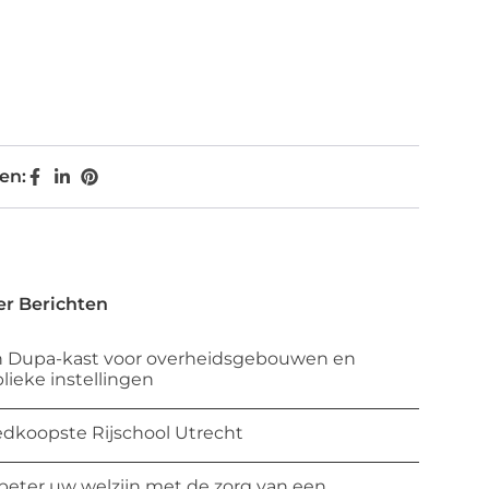
en:
r Berichten
 Dupa-kast voor overheidsgebouwen en
lieke instellingen
dkoopste Rijschool Utrecht
beter uw welzijn met de zorg van een