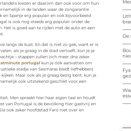
Mer
derlanders kiezen er daarom dan ook voor om hun
ornamelijk in de landen waar de zongarantie
ijk en Spanje erg populair en ook bijvoorbeeld
Lit
bra
ugal is ook nog steeds erg populair onder de
n. Het is goed aan te rijden met de auto en een
t.
De 
e langs de kust. En dat is niet zo gek, want er is
Bou
velen. als je graag in de stad vertoeft, kun je je
ni
nachtje – stappen zullen zich meer dna zeker
astminute portugal
kun je óók aanvatten om
rustieke stadje van Sesmaras biedt liefhebbers
Fys
ijken. Maar ook als je graag bezig bent, kun je
ge
 namelijk ook uitstekend geschikt voor een
Waa
ess
teit. Men spreekt hier haar eigen taal en houdt
rest van Portugal is de bevolking hier gastvrij en
. Sla ook zeker hoofdstad Faro niet over en