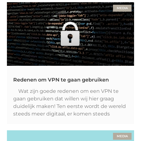
MEDIA
Redenen om VPN te gaan gebruiken
Wat zijn goede redenen om een VPN te
gaan gebruiken dat willen wij hier graag
duidelijk maken! Ten eerste wordt de wereld
steeds meer digitaal, er komen steeds
MEDIA