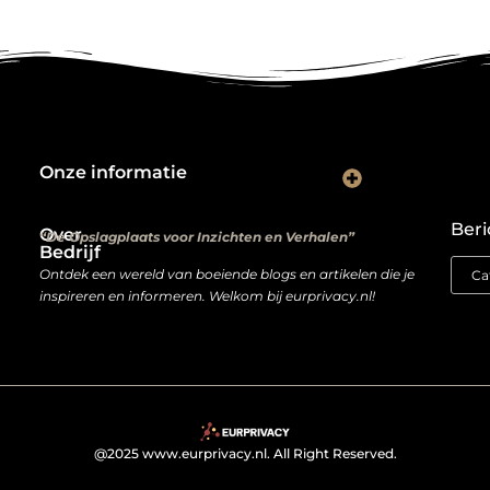
Onze informatie
Kwalitatieve backlinks: de digitale aanbevelingen die je rankings bepalen
Verdien geld met je website: van hobbyproject tot winstmachine
Beri
Over
“De Opslagplaats voor Inzichten en Verhalen”
Bedrijf
Ontdek een wereld van boeiende blogs en artikelen die je
inspireren en informeren. Welkom bij eurprivacy.nl!
@2025 www.eurprivacy.nl. All Right Reserved.