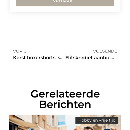
verhaal!
VORIG
VOLGENDE
Kerst boxershorts: stijlvol en comfortabel voor de feestdagen
Flitskrediet aanbieders: verantwoord en bewust lenen
Gerelateerde
Berichten
Hobby en vrije tijd