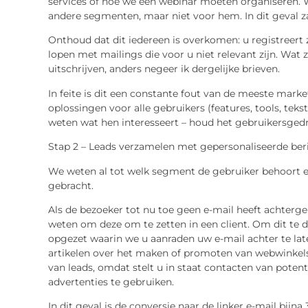
services of hoe we een webinar moeten organiseren. Wa
andere segmenten, maar niet voor hem. In dit geval zal
Onthoud dat dit iedereen is overkomen: u registreert 
lopen met mailings die voor u niet relevant zijn. Wat ze
uitschrijven, anders negeer ik dergelijke brieven.
In feite is dit een constante fout van de meeste mark
oplossingen voor alle gebruikers (features, tools, teks
weten wat hen interesseert – houd het gebruikersgedra
Stap 2 – Leads verzamelen met gepersonaliseerde ber
We weten al tot welk segment de gebruiker behoort e
gebracht.
Als de bezoeker tot nu toe geen e-mail heeft achter
weten om deze om te zetten in een client. Om dit te
opgezet waarin we u aanraden uw e-mail achter te lat
artikelen over het maken of promoten van webwinkels. 
van leads, omdat stelt u in staat contacten van potent
advertenties te gebruiken.
In dit geval is de conversie naar de linker e-mail bijna 