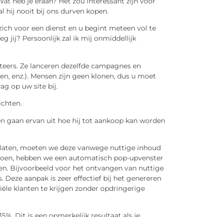
t heb je eraan? Het zou interessant zijn voor
 hij nooit bij ons durven kopen.
zich voor een dienst en u begint meteen vol te
g jij? Persoonlijk zal ik mij onmiddellijk
eteers. Ze lanceren dezelfde campagnes en
ten, enz.). Mensen zijn geen klonen, dus u moet
g op uw site bij.
ichten.
n gaan ervan uit hoe hij tot aankoop kan worden
gelaten, moeten we deze vanwege nuttige inhoud
 doen, hebben we een automatisch pop-upvenster
en. Bijvoorbeeld voor het ontvangen van nuttige
Deze aanpak is zeer effectief bij het genereren
iële klanten te krijgen zonder opdringerige
35%. Dit is een opmerkelijk resultaat als je