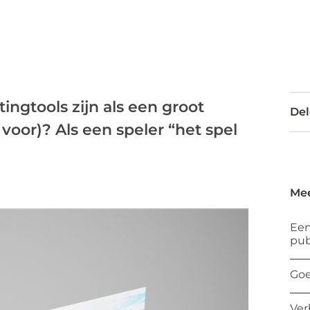
ngtools zijn als een groot
Del
voor)? Als een speler “het spel
Mee
Een
pub
Goe
Ver