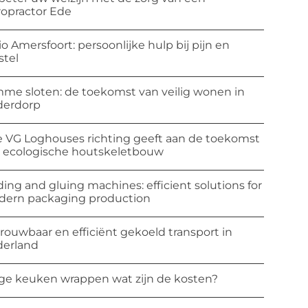
ropractor Ede
io Amersfoort: persoonlijke hulp bij pijn en
stel
mme sloten: de toekomst van veilig wonen in
derdorp
 VG Loghouses richting geeft aan de toekomst
 ecologische houtskeletbouw
ding and gluing machines: efficient solutions for
ern packaging production
rouwbaar en efficiënt gekoeld transport in
erland
ge keuken wrappen wat zijn de kosten?