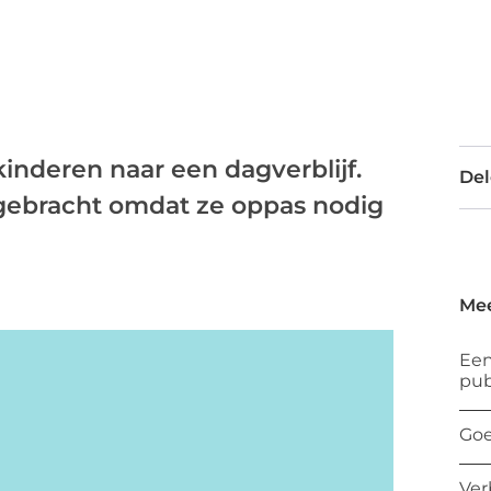
kinderen naar een dagverblijf.
Del
 gebracht omdat ze oppas nodig
Mee
Een
pub
Goe
Ver