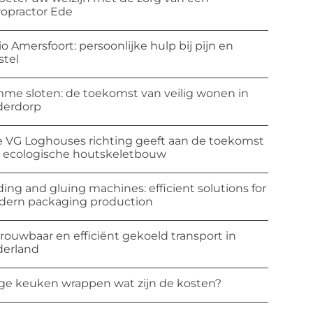
ropractor Ede
io Amersfoort: persoonlijke hulp bij pijn en
stel
mme sloten: de toekomst van veilig wonen in
derdorp
 VG Loghouses richting geeft aan de toekomst
 ecologische houtskeletbouw
ding and gluing machines: efficient solutions for
ern packaging production
rouwbaar en efficiënt gekoeld transport in
erland
ge keuken wrappen wat zijn de kosten?