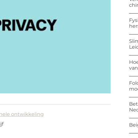
chi
Fys
her
Sli
Lei
Hoe
van
Fol
mod
Bet
Ned
ehele ontwikkeling
jf
Bei