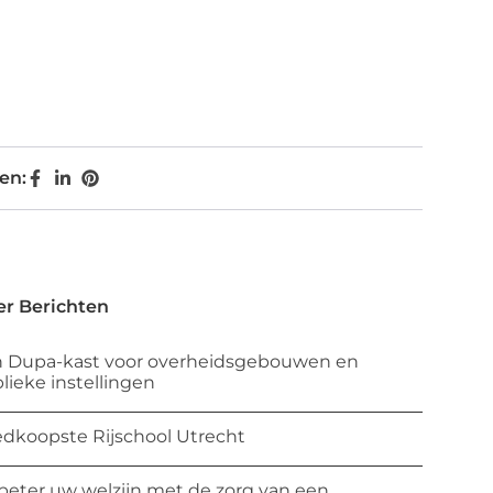
en:
r Berichten
 Dupa-kast voor overheidsgebouwen en
lieke instellingen
dkoopste Rijschool Utrecht
beter uw welzijn met de zorg van een