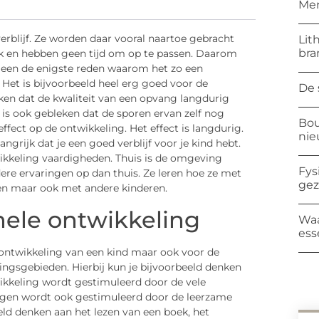
Mer
erblijf. Ze worden daar vooral naartoe gebracht
Lit
bra
 en hebben geen tijd om op te passen. Daarom
alleen de enigste reden waarom het zo een
 Het is bijvoorbeeld heel erg goed voor de
De 
ken dat de kwaliteit van een opvang langdurig
 is ook gebleken dat de sporen ervan zelf nog
Bou
 effect op de ontwikkeling. Het effect is langdurig.
ni
angrijk dat je een goed verblijf voor je kind hebt.
wikkeling vaardigheden. Thuis is de omgeving
Fys
re ervaringen op dan thuis. Ze leren hoe ze met
ge
n maar ook met andere kinderen.
hele ontwikkeling
Waa
ess
 ontwikkeling van een kind maar ook voor de
lingsgebieden. Hierbij kun je bijvoorbeeld denken
kkeling wordt gestimuleerd door de vele
ogen wordt ook gestimuleerd door de leerzame
eld denken aan het lezen van een boek, het