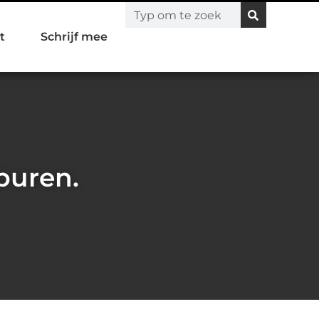
t
Schrijf mee
buren.