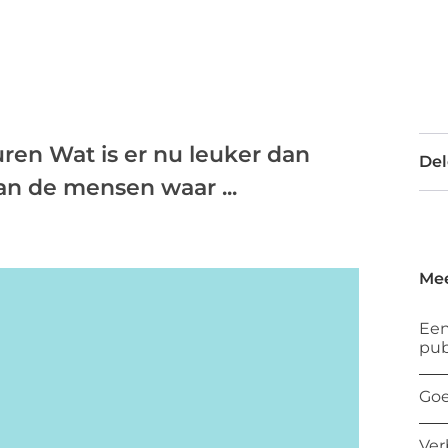
en Wat is er nu leuker dan
Del
an de mensen waar ...
Mee
Een
pub
Goe
Ver