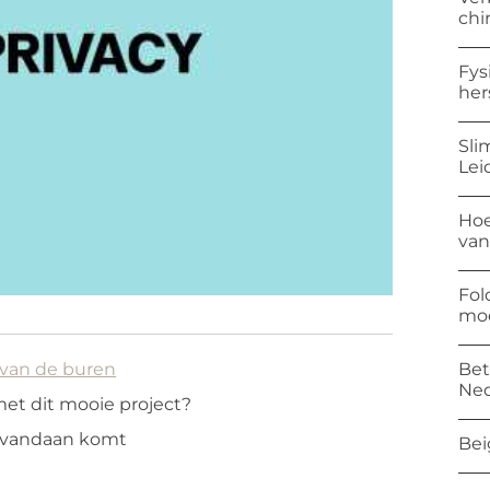
chi
Fys
her
Sli
Lei
Hoe
van
Fol
mod
Bet
van de buren
Ned
et dit mooie project?
 vandaan komt
Bei