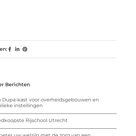
en:
r Berichten
 Dupa-kast voor overheidsgebouwen en
lieke instellingen
dkoopste Rijschool Utrecht
beter uw welzijn met de zorg van een