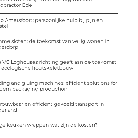
ropractor Ede
io Amersfoort: persoonlijke hulp bij pijn en
stel
mme sloten: de toekomst van veilig wonen in
derdorp
 VG Loghouses richting geeft aan de toekomst
 ecologische houtskeletbouw
ding and gluing machines: efficient solutions for
ern packaging production
rouwbaar en efficiënt gekoeld transport in
erland
ge keuken wrappen wat zijn de kosten?