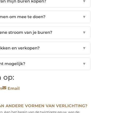
van mijn buren kopen?
▼
emen om mee te doen?
▼
oene stroom van je buren?
▼
ekken en verkopen?
▼
echt mogelijk?
▼
 op:
n
Email
N ANDERE VORMEN VAN VERLICHTING?
zo. Aan het begin van de twintigste eeuw, was de