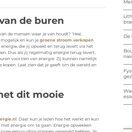
Mer
Lit
van de buren
bra
 van de mensen waar je van houdt? ‘Hee,
De 
 mogelijk en kun je
groene stroom verkopen
 energie, die jij opwekt en terug levert via het
Bou
. Dus als jij regelmatig energie terug levert,
ni
buren voorzien van energie. Zij kunnen namelijk
 kopen. Laat zien dat je geeft om de wereld en
Fys
ge
Waa
met dit mooie
ess
rgie.nl
. Daar kun je lezen hoe het werkt en kun
m met energie om te gaan. Energie opwekken
nen twee eenvoudige stappen geregeld hebben. Je