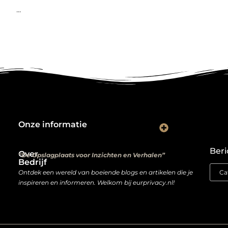
...
Onze informatie
Kwalitatieve backlinks: de digitale aanbevelingen die je rankings bepalen
Verdien geld met je website: van hobbyproject tot winstmachine
Beri
Over
“De Opslagplaats voor Inzichten en Verhalen”
Bedrijf
Ontdek een wereld van boeiende blogs en artikelen die je
inspireren en informeren. Welkom bij eurprivacy.nl!