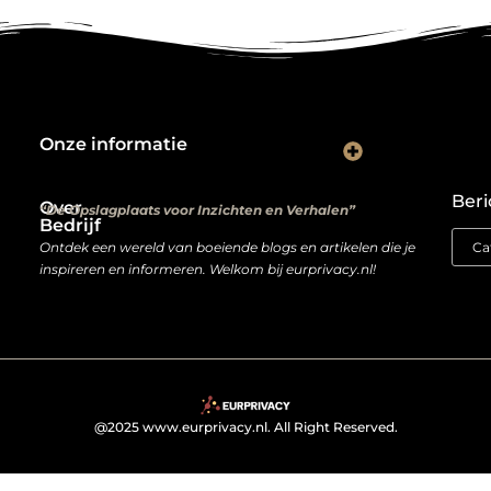
Onze informatie
Kwalitatieve backlinks: de digitale aanbevelingen die je rankings bepalen
Verdien geld met je website: van hobbyproject tot winstmachine
Beri
Over
“De Opslagplaats voor Inzichten en Verhalen”
Bedrijf
Ontdek een wereld van boeiende blogs en artikelen die je
inspireren en informeren. Welkom bij eurprivacy.nl!
@2025 www.eurprivacy.nl. All Right Reserved.