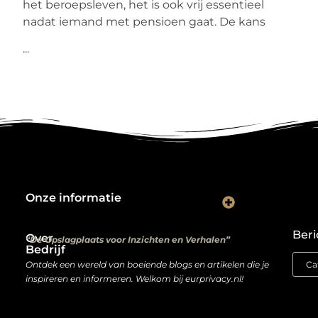
het beroepsleven, het is ook vrij essentieel
nadat iemand met pensioen gaat. De kans
...
Onze informatie
Kwalitatieve backlinks: de digitale aanbevelingen die je rankings bepalen
Verdien geld met je website: van hobbyproject tot winstmachine
Beri
Over
“De Opslagplaats voor Inzichten en Verhalen”
Bedrijf
Ontdek een wereld van boeiende blogs en artikelen die je
inspireren en informeren. Welkom bij eurprivacy.nl!