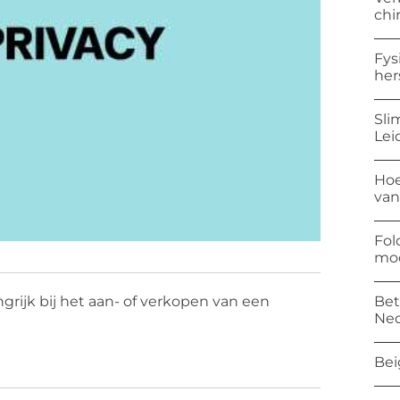
chi
Fys
her
Sli
Lei
Hoe
van
Fol
mod
Bet
ngrijk bij het aan- of verkopen van een
Ned
Bei