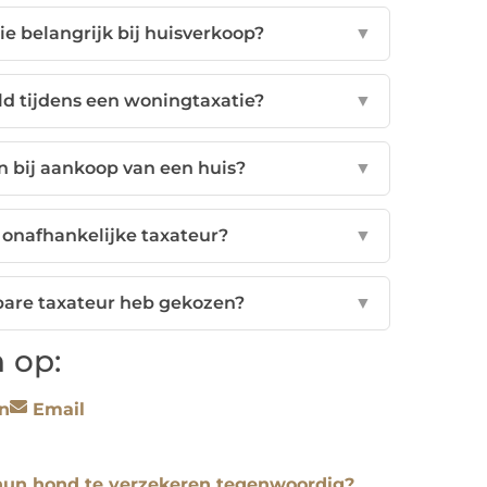
ie belangrijk bij huisverkoop?
▼
d tijdens een woningtaxatie?
▼
n bij aankoop van een huis?
▼
 onafhankelijke taxateur?
▼
bare taxateur heb gekozen?
▼
 op:
n
Email
un hond te verzekeren tegenwoordig?