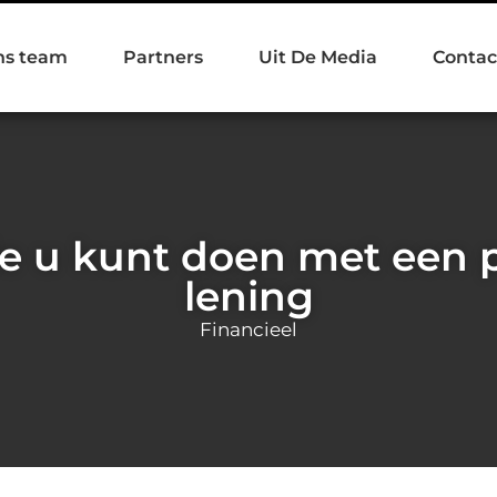
ns team
Partners
Uit De Media
Contac
ie u kunt doen met een p
lening
Financieel