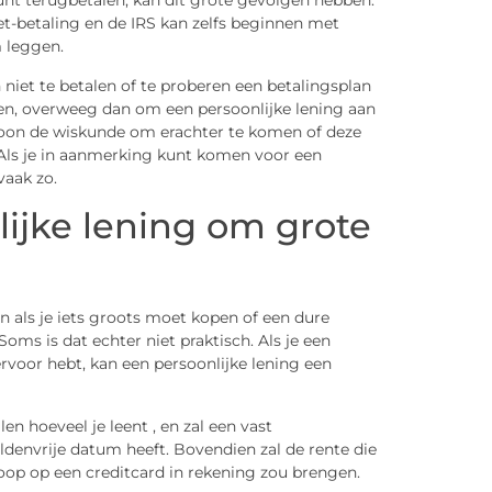
unt terugbetalen, kan dit grote gevolgen hebben.
et-betaling en de IRS kan zelfs beginnen met
 leggen.
niet te betalen of te proberen een betalingsplan
en, overweeg dan om een persoonlijke lening aan
woon de wiskunde om erachter te komen of deze
Als je in aanmerking kunt komen voor een
vaak zo.
lijke lening om grote
n als je iets groots moet kopen of een dure
Soms is dat echter niet praktisch. Als je een
rvoor hebt, kan een persoonlijke lening een
en hoeveel je leent , en zal een vast
ldenvrije datum heeft. Bovendien zal de rente die
oop op een creditcard in rekening zou brengen.