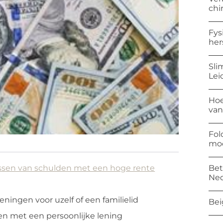
chi
Fys
her
Sli
Lei
Hoe
van
Fol
mod
Bet
lossen van schulden met een hoge rente
Ned
eningen voor uzelf of een familielid
Bei
en met een persoonlijke lening