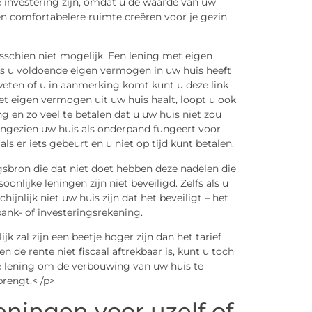
 investering zijn, omdat u de waarde van uw
 comfortabelere ruimte creëren voor je gezin
sschien niet mogelijk. Een lening met eigen
als u voldoende eigen vermogen in uw huis heeft
eten of u in aanmerking komt kunt u deze link
het eigen vermogen uit uw huis haalt, loopt u ook
 en zo veel te betalen dat u uw huis niet zou
angezien uw huis als onderpand fungeert voor
ls er iets gebeurt en u niet op tijd kunt betalen.
ngsbron die dat niet doet hebben deze nadelen die
lijke leningen zijn niet beveiligd. Zelfs als u
hijnlijk niet uw huis zijn dat het beveiligt – het
ank- of investeringsrekening.
jk zal zijn een beetje hoger zijn dan het tarief
 de rente niet fiscaal aftrekbaar is, kunt u toch
ke lening om de verbouwing van uw huis te
brengt.< /p>
eningen voor uzelf of