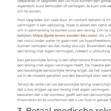
Reparaties of upgrades aan uw huis kunnen een goede
eigendom kunt behouden of verhogen. Je kunt ook een
om te wonen.
Huis Upgrades zijn vaak duur en contant betalen is mi
vermogen is een oplossing, maar is alleen een optie 
om in aanmerking te komen voor een lening. Om te w
bekijken
https://geld-lenen-zonder-bkr.com/
. Als u 
het risico onder water te gaan met uw hypotheeklening
kunnen verkopen als dat nodig zou zijn. Bovendien, a
een lening met eigen vermogen, riskeert u uitsluiting a
Een persoonlijke lening is een alternatieve financieri
een lening met eigen vermogen heeft. De meeste persoon
een beveiligde persoonlijke lening krijgt, zal het waarsc
zal in de meeste gevallen worden beveiligd door een b
Terwijl de rente van uw persoonlijke lening waarschijnli
dat u zou krijgen op een lening met eigen vermogen, en
besluiten dat u de voorkeur geeft aan een persoonlij
financieren en te voorkomen dat u uw huis in gevaar 
3. Betaal medische rek