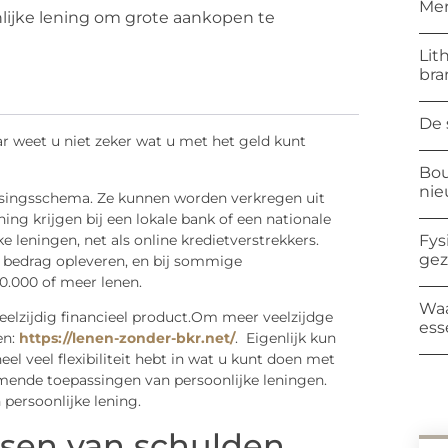
Mer
nlijke lening om grote aankopen te
Lit
bra
De 
ar weet u niet zeker wat u met het geld kunt
Bou
ni
ossingsschema. Ze kunnen worden verkregen uit
ning krijgen bij een lokale bank of een nationale
 leningen, net als online kredietverstrekkers.
Fys
ge
t bedrag opleveren, en bij sommige
00.000 of meer lenen.
Waa
 veelzijdig financieel product.Om meer veelzijdge
ess
en:
https://lenen-zonder-bkr.net/
. Eigenlijk kun
eel veel flexibiliteit hebt in wat u kunt doen met
omende toepassingen van persoonlijke leningen.
 persoonlijke lening.
ossen van schulden