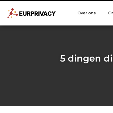
Over ons
O
5 dingen d