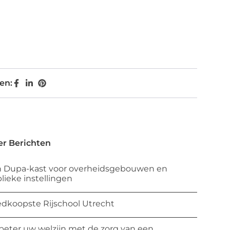
en:
r Berichten
 Dupa-kast voor overheidsgebouwen en
lieke instellingen
dkoopste Rijschool Utrecht
beter uw welzijn met de zorg van een