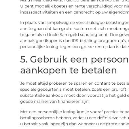
Als u meer geld verschuldigd bent aan de IRS dan u k
U bent mogelijk boetes en rente verschuldigd voor ni
incassoactiviteiten en een pandrecht op uw eigendom
In plaats van simpelweg de verschuldigde belastingen 
aan te gaan dat kan grote kosten met zich meebreng
te gaan als u Uncle Sam geld schuldig bent. Doe ge
aanpak goedkoper is dan IRS-betalingsprogramma’s. 
persoonlijke lening tegen een goede rente, dan is dat 
5. Gebruik een persoon
aankopen te betalen
Je moet altijd proberen te sparen en contant te betale
speciale gebeurtenis moet betalen, zoals een bruiloft. 
substantiële aankoop moet doen voordat je het geld e
goede manier van financieren zijn.
Met een persoonlijke lening kun je vooraf precies bepal
betalingsschema hebben, zodat u een definitieve schu
u betaalt vaak lager zijn dan wanneer u de grote aank