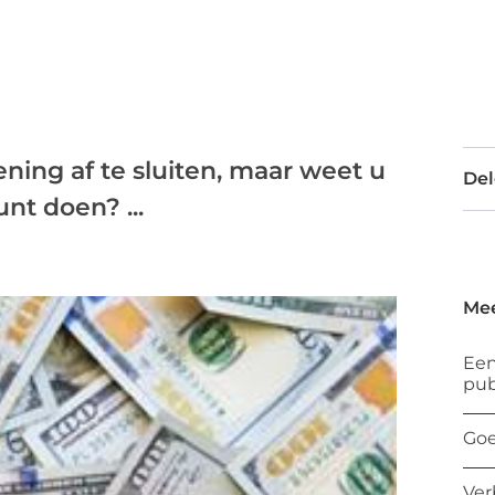
ning af te sluiten, maar weet u
Del
nt doen? ...
Mee
Een
pub
Goe
Ver