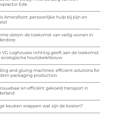
ropractor Ede
io Amersfoort: persoonlijke hulp bij pijn en
stel
mme sloten: de toekomst van veilig wonen in
derdorp
 VG Loghouses richting geeft aan de toekomst
 ecologische houtskeletbouw
ding and gluing machines: efficient solutions for
ern packaging production
rouwbaar en efficiënt gekoeld transport in
erland
ge keuken wrappen wat zijn de kosten?