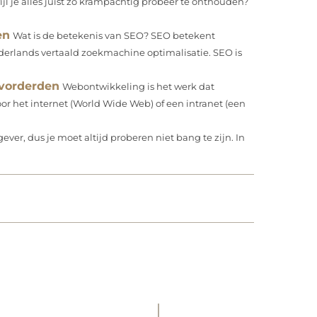
wijl je alles juist zo krampachtig probeer te onthouden?
en
Wat is de betekenis van SEO? SEO betekent
 Nederlands vertaald zoekmachine optimalisatie. SEO is
vorderden
Webontwikkeling is het werk dat
r het internet (World Wide Web) of een intranet (een
ever, dus je moet altijd proberen niet bang te zijn. In