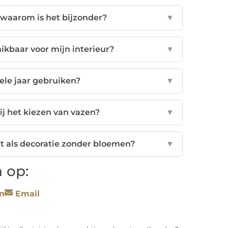
 waarom is het bijzonder?
▼
hikbaar voor mijn interieur?
▼
ele jaar gebruiken?
▼
ij het kiezen van vazen?
▼
kt als decoratie zonder bloemen?
▼
 op:
n
Email