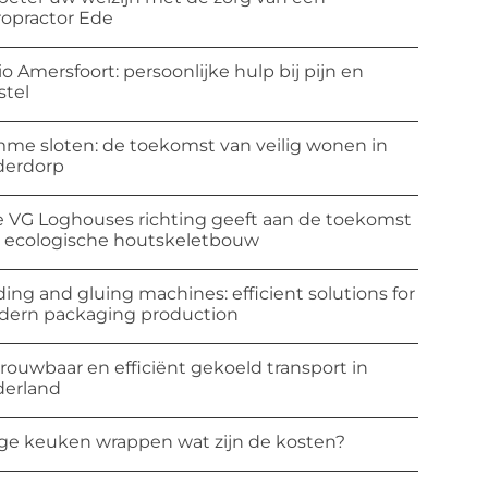
ropractor Ede
io Amersfoort: persoonlijke hulp bij pijn en
stel
mme sloten: de toekomst van veilig wonen in
derdorp
 VG Loghouses richting geeft aan de toekomst
 ecologische houtskeletbouw
ding and gluing machines: efficient solutions for
ern packaging production
rouwbaar en efficiënt gekoeld transport in
erland
ge keuken wrappen wat zijn de kosten?