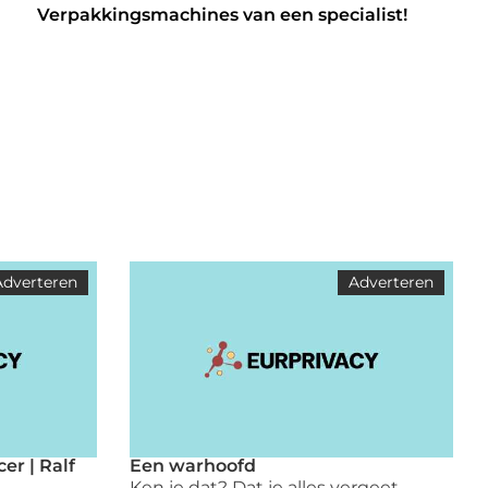
Verpakkingsmachines van een specialist!
Adverteren
Adverteren
er | Ralf
Een warhoofd
Ken je dat? Dat je alles vergeet