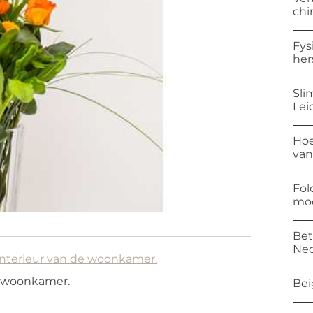
chi
Fys
her
Sli
Lei
Hoe
van
Fol
mod
Bet
Ned
interieur van de woonkamer.
e woonkamer.
Bei