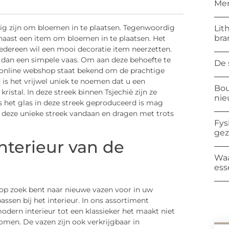
Mer
ig zijn om bloemen in te plaatsen. Tegenwoordig
Lit
bra
aast een item om bloemen in te plaatsen. Het
 Iedereen wil een mooi decoratie item neerzetten.
 dan een simpele vaas. Om aan deze behoefte te
De 
e online webshop staat bekend om de prachtige
is het vrijwel uniek te noemen dat u een
Bou
tal. In deze streek binnen Tsjechië zijn ze
ni
ls het glas in deze streek geproduceerd is mag
 deze unieke streek vandaan en dragen met trots
Fys
ge
nterieur van de
Waa
ess
 op zoek bent naar nieuwe vazen voor in uw
sen bij het interieur. In ons assortiment
dern interieur tot een klassieker het maakt niet
omen. De vazen zijn ook verkrijgbaar in