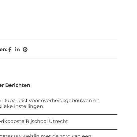
en:
r Berichten
 Dupa-kast voor overheidsgebouwen en
lieke instellingen
dkoopste Rijschool Utrecht
beter uw welzijn met de zorg van een