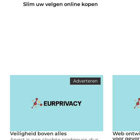
Slim uw velgen online kopen
Adverteren
Veiligheid boven alles
Web ontwi
voor gevo
Angst is een slechte raadgever, dus