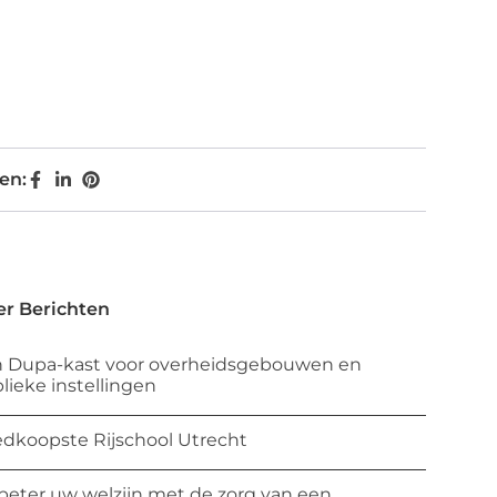
en:
r Berichten
 Dupa-kast voor overheidsgebouwen en
lieke instellingen
dkoopste Rijschool Utrecht
beter uw welzijn met de zorg van een