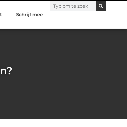
t
Schrijf mee
en?