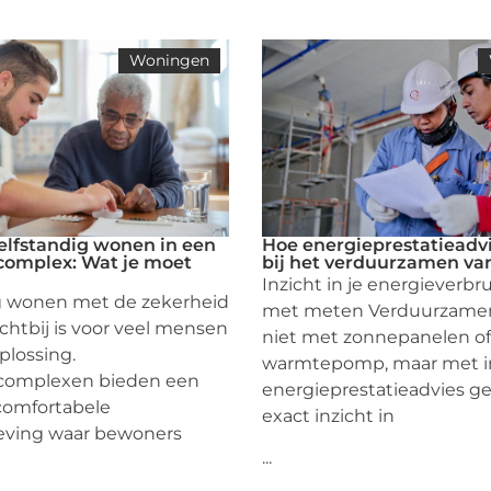
Woningen
zelfstandig wonen in een
Hoe energieprestatieadvi
omplex: Wat je moet
bij het verduurzamen va
Inzicht in je energieverbr
g wonen met de zekerheid
met meten Verduurzamen
chtbij is voor veel mensen
niet met zonnepanelen o
plossing.
warmtepomp, maar met in
omplexen bieden een
energieprestatieadvies ge
 comfortabele
exact inzicht in
ing waar bewoners
...