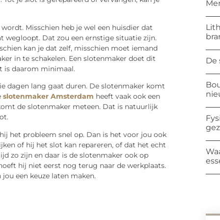
Mer
Lit
wordt. Misschien heb je wel een huisdier dat
bra
 wegloopt. Dat zou een ernstige situatie zijn.
schien kan je dat zelf, misschien moet iemand
ker in te schakelen. Een slotenmaker doet dit
De 
at is daarom minimaal.
Bou
t die dagen lang gaat duren. De slotenmaker komt
ni
e
slotenmaker Amsterdam
heeft vaak ook een
komt de slotenmaker meteen. Dat is natuurlijk
ot.
Fys
ge
t hij het probleem snel op. Dan is het voor jou ook
jken of hij het slot kan repareren, of dat het echt
Waa
ijd zo zijn en daar is de slotenmaker ook op
ess
 hoeft hij niet eerst nog terug naar de werkplaats.
en jou een keuze laten maken.