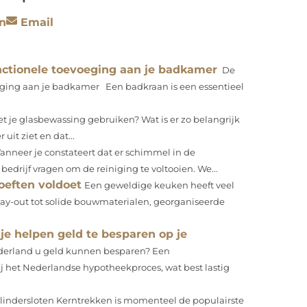
n
Email
unctionele toevoeging aan je badkamer
De
voeging aan je badkamer Een badkraan is een essentieel
je glasbewassing gebruiken? Wat is er zo belangrijk
uit ziet en dat...
anneer je constateert dat er schimmel in de
bedrijf vragen om de reiniging te voltooien. We...
oeften voldoet
Een geweldige keuken heeft veel
lay-out tot solide bouwmaterialen, georganiseerde
e helpen geld te besparen op je
ederland u geld kunnen besparen? Een
j het Nederlandse hypotheekproces, wat best lastig
ilindersloten Kerntrekken is momenteel de populairste