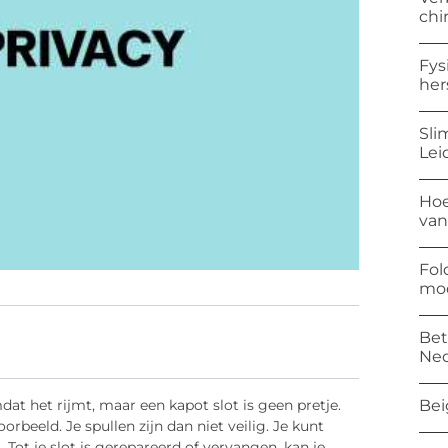
chi
Fys
her
Sli
Lei
Hoe
van
Fol
mod
Bet
Ned
Bei
dat het rijmt, maar een kapot slot is geen pretje.
oorbeeld. Je spullen zijn dan niet veilig. Je kunt
 Tot je slot is gerepareerd of vervangen, kan je