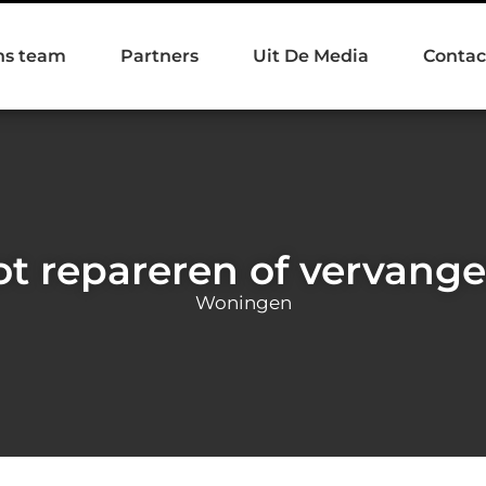
ns team
Partners
Uit De Media
Contac
ot repareren of vervang
Woningen