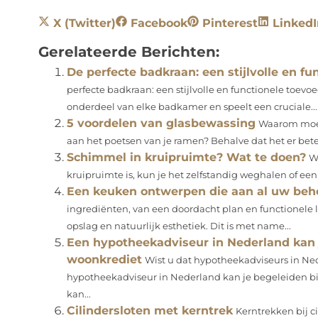
X (Twitter)
Facebook
Pinterest
LinkedI
Gerelateerde Berichten:
De perfecte badkraan: een stijlvolle en f
perfecte badkraan: een stijlvolle en functionele toe
onderdeel van elke badkamer en speelt een cruciale...
5 voordelen van glasbewassing
Waarom moet 
aan het poetsen van je ramen? Behalve dat het er beter 
Schimmel in kruipruimte? Wat te doen?
W
kruipruimte is, kun je het zelfstandig weghalen of een 
Een keuken ontwerpen die aan al uw beh
ingrediënten, van een doordacht plan en functionele 
opslag en natuurlijk esthetiek. Dit is met name...
Een hypotheekadviseur in Nederland kan j
woonkrediet
Wist u dat hypotheekadviseurs in N
hypotheekadviseur in Nederland kan je begeleiden bi
kan...
Cilindersloten met kerntrek
Kerntrekken bij c