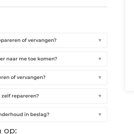
epareren of vervangen?
▼
ker naar me toe komen?
▼
reren of vervangen?
▼
 zelf repareren?
▼
onderhoud in beslag?
▼
 op: