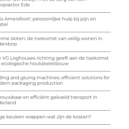
ropractor Ede
io Amersfoort: persoonlijke hulp bij pijn en
stel
mme sloten: de toekomst van veilig wonen in
derdorp
 VG Loghouses richting geeft aan de toekomst
 ecologische houtskeletbouw
ding and gluing machines: efficient solutions for
ern packaging production
rouwbaar en efficiënt gekoeld transport in
erland
ge keuken wrappen wat zijn de kosten?