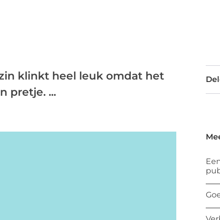
zin klinkt heel leuk omdat het
Del
 pretje. ...
Mee
Een
pub
Goe
Ver