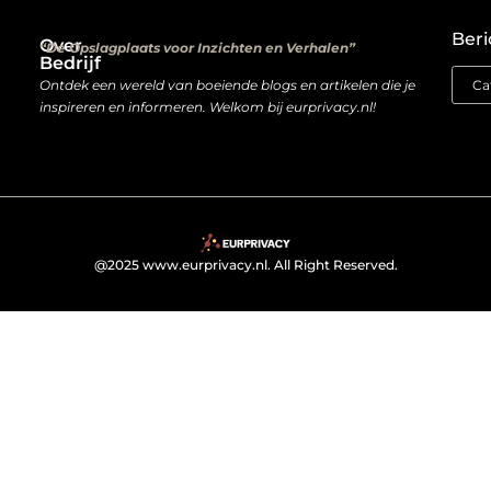
Kwalitatieve backlinks: de digitale aanbevelingen die je rankings bepalen
Verdien geld met je website: van hobbyproject tot winstmachine
Beri
Over
“De Opslagplaats voor Inzichten en Verhalen”
Bedrijf
Ontdek een wereld van boeiende blogs en artikelen die je
inspireren en informeren. Welkom bij eurprivacy.nl!
@2025 www.eurprivacy.nl. All Right Reserved.