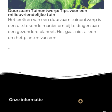
Duurzaam Tuinontwerp: Tips voor een
milieuvriendelijke tuin
Het creëren van een duurzaam tuinontwerp is
een uitstekende manier om bij te dragen aan
een gezondere planeet. Het gaat niet alleen
om het planten van een
...
Onze informatie
Kwalitatieve backlinks: de digitale aanbevelingen die je rankings bepalen
Verdien geld met je website: van hobbyproject tot winstmachine