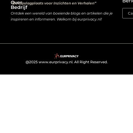
Beri
Over
“De Opslagplaats voor Inzichten en Verhalen”
Bedrijf
Ontdek een wereld van boeiende blogs en artikelen die je
inspireren en informeren. Welkom bij eurprivacy.nl!
@2025 www.eurprivacy.nl. All Right Reserved.